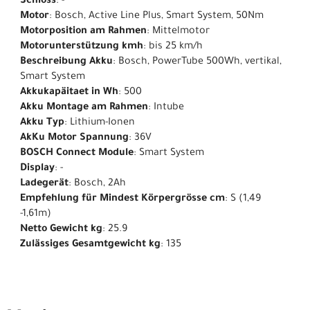
Schloss
: -
Motor
: Bosch, Active Line Plus, Smart System, 50Nm
Motorposition am Rahmen
: Mittelmotor
Motorunterstützung kmh
: bis 25 km/h
Beschreibung Akku
: Bosch, PowerTube 500Wh, vertikal,
Smart System
Akkukapäitaet in Wh
: 500
Akku Montage am Rahmen
: Intube
Akku Typ
: Lithium-Ionen
AkKu Motor Spannung
: 36V
BOSCH Connect Module
: Smart System
Display
: -
Ladegerät
: Bosch, 2Ah
Empfehlung für Mindest Körpergrösse cm
: S (1,49
-1,61m)
Netto Gewicht kg
: 25.9
Zulässiges Gesamtgewicht kg
: 135