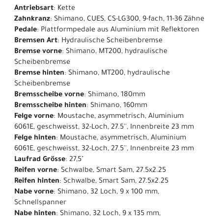
Antriebsart
: Kette
Zahnkranz
: Shimano, CUES, CS-LG300, 9-fach, 11-36 Zähne
Pedale
: Plattformpedale aus Aluminium mit Reflektoren
Bremsen Art
: Hydraulische Scheibenbremse
Bremse vorne
: Shimano, MT200, hydraulische
Scheibenbremse
Bremse hinten
: Shimano, MT200, hydraulische
Scheibenbremse
Bremsscheibe vorne
: Shimano, 180mm
Bremsscheibe hinten
: Shimano, 160mm
Felge vorne
: Moustache, asymmetrisch, Aluminium
6061E, geschweisst, 32-Loch, 27.5'', Innenbreite 23 mm
Felge hinten
: Moustache, asymmetrisch, Aluminium
6061E, geschweisst, 32-Loch, 27.5'', Innenbreite 23 mm
Laufrad Grösse
: 27,5"
Reifen vorne
: Schwalbe, Smart Sam, 27.5x2.25
Reifen hinten
: Schwalbe, Smart Sam, 27.5x2.25
Nabe vorne
: Shimano, 32 Loch, 9 x 100 mm,
Schnellspanner
Nabe hinten
: Shimano, 32 Loch, 9 x 135 mm,