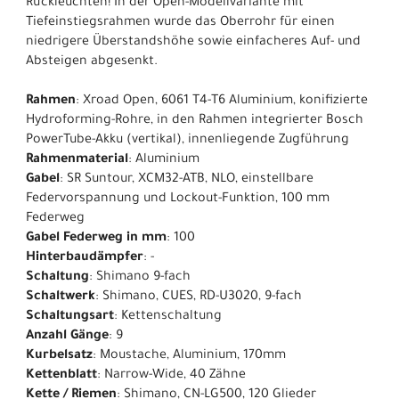
Rückleuchten! In der Open-Modellvariante mit
Tiefeinstiegsrahmen wurde das Oberrohr für einen
niedrigere Überstandshöhe sowie einfacheres Auf- und
Absteigen abgesenkt.
Rahmen
: Xroad Open, 6061 T4-T6 Aluminium, konifizierte
Hydroforming-Rohre, in den Rahmen integrierter Bosch
PowerTube-Akku (vertikal), innenliegende Zugführung
Rahmenmaterial
: Aluminium
Gabel
: SR Suntour, XCM32-ATB, NLO, einstellbare
Federvorspannung und Lockout-Funktion, 100 mm
Federweg
Gabel Federweg in mm
: 100
Hinterbaudämpfer
: -
Schaltung
: Shimano 9-fach
Schaltwerk
: Shimano, CUES, RD-U3020, 9-fach
Schaltungsart
: Kettenschaltung
Anzahl Gänge
: 9
Kurbelsatz
: Moustache, Aluminium, 170mm
Kettenblatt
: Narrow-Wide, 40 Zähne
Kette / Riemen
: Shimano, CN-LG500, 120 Glieder