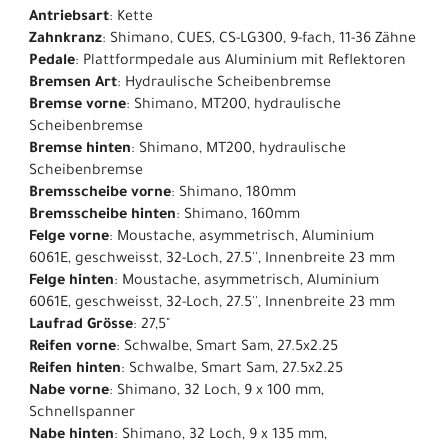
Antriebsart
: Kette
Zahnkranz
: Shimano, CUES, CS-LG300, 9-fach, 11-36 Zähne
Pedale
: Plattformpedale aus Aluminium mit Reflektoren
Bremsen Art
: Hydraulische Scheibenbremse
Bremse vorne
: Shimano, MT200, hydraulische
Scheibenbremse
Bremse hinten
: Shimano, MT200, hydraulische
Scheibenbremse
Bremsscheibe vorne
: Shimano, 180mm
Bremsscheibe hinten
: Shimano, 160mm
Felge vorne
: Moustache, asymmetrisch, Aluminium
6061E, geschweisst, 32-Loch, 27.5'', Innenbreite 23 mm
Felge hinten
: Moustache, asymmetrisch, Aluminium
6061E, geschweisst, 32-Loch, 27.5'', Innenbreite 23 mm
Laufrad Grösse
: 27,5"
Reifen vorne
: Schwalbe, Smart Sam, 27.5x2.25
Reifen hinten
: Schwalbe, Smart Sam, 27.5x2.25
Nabe vorne
: Shimano, 32 Loch, 9 x 100 mm,
Schnellspanner
Nabe hinten
: Shimano, 32 Loch, 9 x 135 mm,