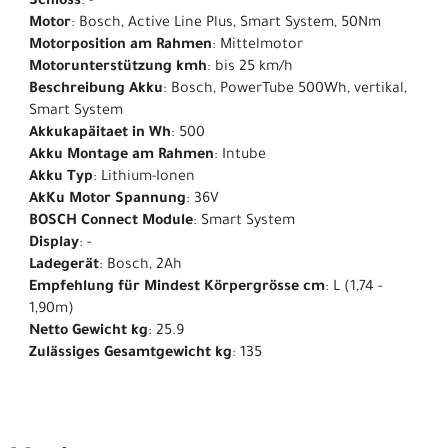
Schloss
: -
Motor
: Bosch, Active Line Plus, Smart System, 50Nm
Motorposition am Rahmen
: Mittelmotor
Motorunterstützung kmh
: bis 25 km/h
Beschreibung Akku
: Bosch, PowerTube 500Wh, vertikal,
Smart System
Akkukapäitaet in Wh
: 500
Akku Montage am Rahmen
: Intube
Akku Typ
: Lithium-Ionen
AkKu Motor Spannung
: 36V
BOSCH Connect Module
: Smart System
Display
: -
Ladegerät
: Bosch, 2Ah
Empfehlung für Mindest Körpergrösse cm
: L (1,74 -
1,90m)
Netto Gewicht kg
: 25.9
Zulässiges Gesamtgewicht kg
: 135