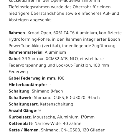
Rückleuchten! In der Open-Modellvariante mit
Tiefeinstiegsrahmen wurde das Oberrohr für einen
niedrigere Überstandshöhe sowie einfacheres Auf- und
Absteigen abgesenkt.
Rahmen
: Xroad Open, 6061 T4-T6 Aluminium, konifizierte
Hydroforming-Rohre, in den Rahmen integrierter Bosch
PowerTube-Akku (vertikal), innenliegende Zugführung
Rahmenmaterial
: Aluminium
Gabel
: SR Suntour, XCM32-ATB, NLO, einstellbare
Federvorspannung und Lockout-Funktion, 100 mm
Federweg
Gabel Federweg in mm
: 100
Hinterbaudämpfer
: -
Schaltung
: Shimano 9-fach
Schaltwerk
: Shimano, CUES, RD-U3020, 9-fach
Schaltungsart
: Kettenschaltung
Anzahl Gänge
: 9
Kurbelsatz
: Moustache, Aluminium, 170mm
Kettenblatt
: Narrow-Wide, 40 Zähne
Kette / Riemen
: Shimano, CN-LG500, 120 Glieder