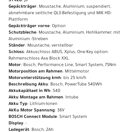
STVZO
: Ja
Gepäckträger
: Moustache, Aluminium, suspendiert,
abnehmbare seitliche QL3-Befestigung und MIK HD-
Plattform
Gepäckträger vorne
: Option
Schutzbleche
: Moustache, Aluminium, Hohlkammer, mit
Aluminium -Streben
Ständer
: Moustache, verstellbar
Schloss
: Akkuschloss ABUS, Xplus, One-Key option.
Rahmenschloss Axa Block XXL.
Motor
: Bosch, Performance Line, Smart System, 75Nm
Motorposition am Rahmen
: Mittelmotor
Motorunterstützung kmh
: bis 25 km/h
Beschreibung Akku
: Bosch, PowerTube 540Wh
Akkukapäitaet in Wh
: 540
Akku Montage am Rahmen
: Intube
Akku Typ
: Lithium-Ionen
AkKu Motor Spannung
: 36V
BOSCH Connect Module
: Smart System
Display
: -
Ladegerät
: Bosch, 2Ah