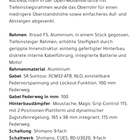
Rückleuchten! In der Open-Modellvariante mit
Tiefeinstiegsrahmen wurde das Oberrohr für einen
niedrigere Überstandshöhe sowie einfacheres Auf- und
Absteigen abgesenkt.
Rahmen
: Xroad FS, Aluminium, in einem Stück gegossen,
Tiefeinsteiger Rahmen, erhöhte Steifigkeit durch
gerippte Innenstruktur, einteilig gefertigter Hinterbau,
diskrete interne Kabelführung, integrierte Batterie und
Motor
Rahmenmaterial
: Aluminium
Gabel
: SR Suntour, XCM32-ATB, NLO, einstellbare
Federvorspannung und Lockout-Funktion, 100 mm
Federweg
Gabel Federweg in mm
: 100
Hinterbaudämpfer
: Moustache, Magic Grip Control 115,
mit 2-Positionen-Plattform und dynamischer
Zugstufenregelung, 165 x 38 mm integriert, 115 mm
Federweg
Schaltung
: Shimano 9-fach
Schaltwerk
: Shimano, CUES, RD-U3020, 9-fach