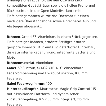
umfangreiches Zubehör, wie den QL3- und MIK-
kompatiblen Gepäckträger sowie die hellen Front- und
Rückleuchten! In der Open-Modellvariante mit
Tiefeinstiegsrahmen wurde das Oberrohr für einen
niedrigere Überstandshöhe sowie einfacheres Auf- und
Absteigen abgesenkt.
Rahmen
: Xroad FS, Aluminium, in einem Stück gegossen,
Tiefeinsteiger Rahmen, erhöhte Steifigkeit durch
gerippte Innenstruktur, einteilig gefertigter Hinterbau,
diskrete interne Kabelführung, integrierte Batterie und
Motor
Rahmenmaterial
: Aluminium
Gabel
: SR Suntour, XCM32-ATB, NLO, einstellbare
Federvorspannung und Lockout-Funktion, 100 mm
Federweg
Gabel Federweg in mm
: 100
Hinterbaudämpfer
: Moustache, Magic Grip Control 115,
mit 2-Positionen-Plattform und dynamischer
Zugstufenregelung, 165 x 38 mm integriert, 115 mm
Federweg