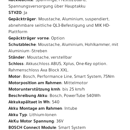
Rückleuchte
: Spanninga, Presto2Guard,
Spannungsversorgung über Hauptakku
STVZO
: Ja
Gepäckträger
: Moustache, Aluminium, suspendiert,
abnehmbare seitliche QL3-Befestigung und MIK HD-
Plattform
Gepäckträger vorne
: Option
Schutzbleche
: Moustache, Aluminium, Hohlkammer, mit
Aluminium -Streben
Ständer
: Moustache, verstellbar
Schloss
: Akkuschloss ABUS, Xplus, One-Key option.
Rahmenschloss Axa Block XXL.
Motor
: Bosch, Performance Line, Smart System, 75Nm
Motorposition am Rahmen
: Mittelmotor
Motorunterstützung kmh
: bis 25 km/h
Beschreibung Akku
: Bosch, PowerTube 540Wh
Akkukapäitaet in Wh
: 540
Akku Montage am Rahmen
: Intube
Akku Typ
: Lithium-Ionen
AkKu Motor Spannung
: 36V
BOSCH Connect Module
: Smart System