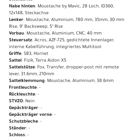
Steckachse
Nabe hinten
: Moustache by Mavic, 28 Loch, ID360,
12x148, Steckachse
Lenker
: Moustache, Aluminium, 780 mm, 35mm, 30 mm
Rise, 9° Backsweep, 5° Rise
Vorbau
: Moustache, Aluminium, CNC, 40 mm
Steuersatz
: Acros, AZF-725, gedichtete Innenlager,
interne Kabelführung, integriertes Multitool
Griffe
: SB3, Hornet
Sattel
: Fizik, Terra Aidon X5
Sattelstütze
: Fox, Transfer, dropper-post mit remote
lever, 31.6mm, 210mm
Sattelklemmung
: Moustache, Aluminium, 38.6mm
Frontleuchte
: -
Rückleuchte
: -
STVZO
: Nein
Gepäckträger
: -
Gepäckträger vorne
: -
Schutzbleche
: -
Ständer
: -
Schloss
: -