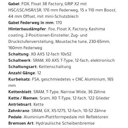
Gabel
: FOX, Float 38 Factory, GRIP X2 mit
HSC/LSC/HSR/LSR, 170 mm Federweg, 15 x 110 mm Boost,
44 mm Offset, mit mini-Schutzblech
Gabel Federweg in mm
: 170
Hinterbaudämpfer
: Fox, Float X, Factory, Kashima
coating, 2-Positionen-Einsteller, Zug- und
Druckstufenverstellung, Moustache tune, 230-65mm,
160mm Federweg
Schaltung
: X0 AXS 12-fach 10x52
Schaltwerk
: SRAM, X0 AXS T-Type, 12-fach, elektronisch
Schaltungsart
: Kettenschaltung
Anzahl Gänge
: 12
Kurbelsatz
: FSA, geschmiedetes + CNC Aluminium, 165
mm
Kettenblatt
: SRAM, T-Type, Narrow Wide, 36 Zähne
Kette / Riemen
: Sram, X0 T-Type, 12-fach, 122 Glieder
Antriebsart
: Kette
Zahnkranz
: SRAM, GX, XS-1275, 12-fach, 10-52 Zähne
Pedale
: Aluminium-Plattformpedale mit Reflektoren
Bremsen Art
: Hydraulische Scheibenbremse