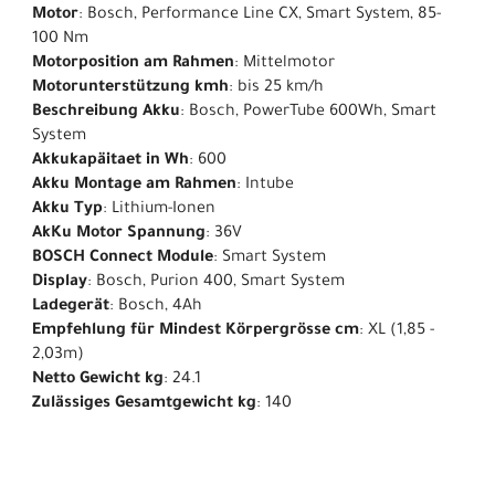
Motor
: Bosch, Performance Line CX, Smart System, 85-
100 Nm
Motorposition am Rahmen
: Mittelmotor
Motorunterstützung kmh
: bis 25 km/h
Beschreibung Akku
: Bosch, PowerTube 600Wh, Smart
System
Akkukapäitaet in Wh
: 600
Akku Montage am Rahmen
: Intube
Akku Typ
: Lithium-Ionen
AkKu Motor Spannung
: 36V
BOSCH Connect Module
: Smart System
Display
: Bosch, Purion 400, Smart System
Ladegerät
: Bosch, 4Ah
Empfehlung für Mindest Körpergrösse cm
: XL (1,85 -
2,03m)
Netto Gewicht kg
: 24.1
Zulässiges Gesamtgewicht kg
: 140