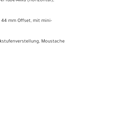
erTube-Akku (horizontal),
 44 mm Offset, mit mini-
uckstufenverstellung, Moustache