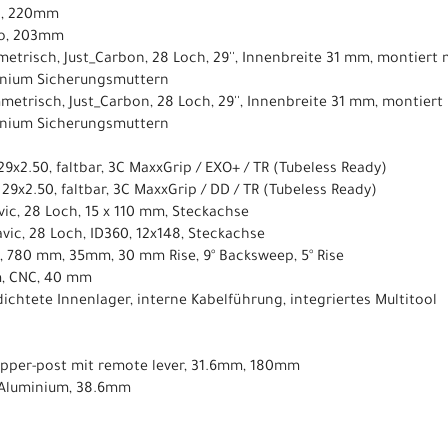
o, 220mm
no, 203mm
etrisch, Just_Carbon, 28 Loch, 29'', Innenbreite 31 mm, montiert m
minium Sicherungsmuttern
etrisch, Just_Carbon, 28 Loch, 29'', Innenbreite 31 mm, montiert 
minium Sicherungsmuttern
 29x2.50, faltbar, 3C MaxxGrip / EXO+ / TR (Tubeless Ready)
, 29x2.50, faltbar, 3C MaxxGrip / DD / TR (Tubeless Ready)
ic, 28 Loch, 15 x 110 mm, Steckachse
vic, 28 Loch, ID360, 12x148, Steckachse
, 780 mm, 35mm, 30 mm Rise, 9° Backsweep, 5° Rise
m, CNC, 40 mm
edichtete Innenlager, interne Kabelführung, integriertes Multitool
dropper-post mit remote lever, 31.6mm, 180mm
 Aluminium, 38.6mm