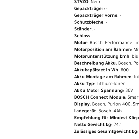
STVZO
: Nein
Gepäckträger
: -
Gepäckträger vorne
: -
Schutzbleche
: -
Ständer
: -
Schloss
: -
Motor
: Bosch, Performance Li
Motorposition am Rahmen
: M
Motorunterstützung kmh
: bi
Beschreibung Akku
: Bosch, P
Akkukapäitaet in Wh
: 600
Akku Montage am Rahmen
: I
Akku Typ
: Lithium-Ionen
AkKu Motor Spannung
: 36V
BOSCH Connect Module
: Smar
Display
: Bosch, Purion 400, S
Ladegerät
: Bosch, 4Ah
Empfehlung für Mindest Kör
Netto Gewicht kg
: 24.1
Zulässiges Gesamtgewicht kg