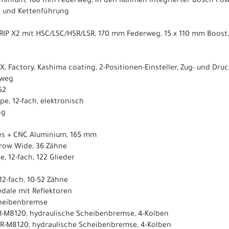
uminium, 160 mm Federweg, in den Rahmen integrierter Bosch Pow
d und Kettenführung
 GRIP X2 mit HSC/LSC/HSR/LSR, 170 mm Federweg, 15 x 110 mm Boost,
t X, Factory, Kashima coating, 2-Positionen-Einsteller, Zug- und Dr
rweg
52
pe, 12-fach, elektronisch
ng
es + CNC Aluminium, 165 mm
rrow Wide, 36 Zähne
e, 12-fach, 122 Glieder
 12-fach, 10-52 Zähne
dale mit Reflektoren
cheibenbremse
BR-M8120, hydraulische Scheibenbremse, 4-Kolben
BR-M8120, hydraulische Scheibenbremse, 4-Kolben