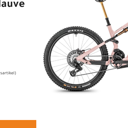
Mauve
sartikel
)