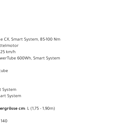
ne CX, Smart System, 85-100 Nm
ittelmotor
s 25 km/h
owerTube 600Wh, Smart System
ntube
t System
mart System
pergrösse cm
: L (1,75 - 1,90m)
: 140