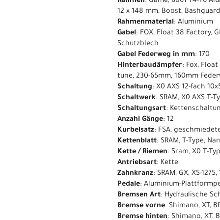
Rahmen
: Game, 6061 T4-T6 Al
12 x 148 mm, Boost, Bashguar
Rahmenmaterial
: Aluminium
Gabel
: FOX, Float 38 Factory,
Schutzblech
Gabel Federweg in mm
: 170
Hinterbaudämpfer
: Fox, Floa
tune, 230-65mm, 160mm Fede
Schaltung
: X0 AXS 12-fach 10x
Schaltwerk
: SRAM, X0 AXS T-Ty
Schaltungsart
: Kettenschaltu
Anzahl Gänge
: 12
Kurbelsatz
: FSA, geschmiedet
Kettenblatt
: SRAM, T-Type, Na
Kette / Riemen
: Sram, X0 T-Typ
Antriebsart
: Kette
Zahnkranz
: SRAM, GX, XS-1275,
Pedale
: Aluminium-Plattformpe
Bremsen Art
: Hydraulische S
Bremse vorne
: Shimano, XT, 
Bremse hinten
: Shimano, XT, 