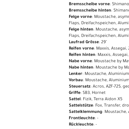
Bremsscheibe vorne
: Shiman
Bremsscheibe hinten
: Shima
Felge vorne
: Moustache, asymm
Flaps, Dreifachspeichen, Alu
Felge hinten
: Moustache, asymm
Flaps, Dreifachspeichen, Alu
Laufrad Grösse
: 29"
Reifen vorne
: Maxxis, Assegai,
Reifen hinten
: Maxxis, Assegai
Nabe vorne
: Moustache by Mav
Nabe hinten
: Moustache by Ma
Lenker
: Moustache, Aluminium
Vorbau
: Moustache, Aluminiu
Steuersatz
: Acros, AZF-725, g
Griffe
: SB3, Hornet
Sattel
: Fizik, Terra Aidon X5
Sattelstütze
: Fox, Transfer, 
Sattelklemmung
: Moustache,
Frontleuchte
: -
Rückleuchte
: -