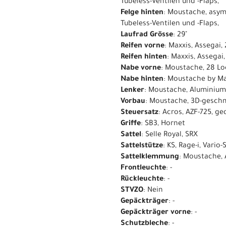
Tubeless-Ventilen und -Flaps,
Felge hinten
: Moustache, asym
Tubeless-Ventilen und -Flaps,
Laufrad Grösse
: 29"
Reifen vorne
: Maxxis, Assegai,
Reifen hinten
: Maxxis, Assegai
Nabe vorne
: Moustache, 28 Lo
Nabe hinten
: Moustache by Ma
Lenker
: Moustache, Aluminium
Vorbau
: Moustache, 3D-gesch
Steuersatz
: Acros, AZF-725, g
Griffe
: SB3, Hornet
Sattel
: Selle Royal, SRX
Sattelstütze
: KS, Rage-i, Vari
Sattelklemmung
: Moustache,
Frontleuchte
: -
Rückleuchte
: -
STVZO
: Nein
Gepäckträger
: -
Gepäckträger vorne
: -
Schutzbleche
: -