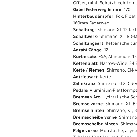
Offset, mini- Schutzblech kom
Gabel Federweg in mm
: 170
Hinterbaudämpfer
: Fox, Floa
160mm Federweg
Schaltung
: Shimano XT 12-fac
Schaltwerk
: Shimano, XT, RD-
Schaltungsart
: Kettenschaltu
Anzahl Gänge
: 12
Kurbelsatz
: FSA, Aluminium, 
Kettenblatt
: Narrow-Wide, 34
Kette / Riemen
: Shimano, CN-M
Antriebsart
: Kette
Zahnkranz
: Shimano, SLX, CS-M
Pedale
: Aluminium-Plattformpe
Bremsen Art
: Hydraulische S
Bremse vorne
: Shimano, XT, 
Bremse hinten
: Shimano, XT, 
Bremsscheibe vorne
: Shiman
Bremsscheibe hinten
: Shima
Felge vorne
: Moustache, asymm