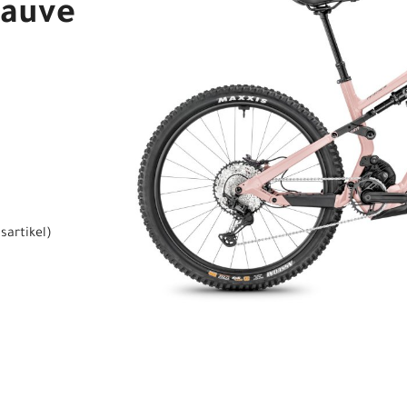
Mauve
sartikel
)