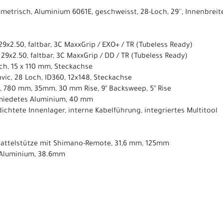
metrisch, Aluminium 6061E, geschweisst, 28-Loch, 29'', Innenbrei
 29x2.50, faltbar, 3C MaxxGrip / EXO+ / TR (Tubeless Ready)
, 29x2.50, faltbar, 3C MaxxGrip / DD / TR (Tubeless Ready)
ch, 15 x 110 mm, Steckachse
vic, 28 Loch, ID360, 12x148, Steckachse
, 780 mm, 35mm, 30 mm Rise, 9° Backsweep, 5° Rise
miedetes Aluminium, 40 mm
edichtete Innenlager, interne Kabelführung, integriertes Multitool
o-Sattelstütze mit Shimano-Remote, 31,6 mm, 125mm
 Aluminium, 38.6mm