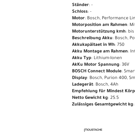
Ständer
: -
Schloss
: -
Motor
: Bosch, Performance Li
Motorposition am Rahmen
: M
Motorunterstützung kmh
: bi
Beschreibung Akku
: Bosch, P
Akkukapäitaet in Wh
: 750
Akku Montage am Rahmen
: I
Akku Typ
: Lithium-Ionen
AkKu Motor Spannung
: 36V
BOSCH Connect Module
: Smar
Display
: Bosch, Purion 400, S
Ladegerät
: Bosch, 4Ah
Empfehlung für Mindest Kör
Netto Gewicht kg
: 25.5
Zulässiges Gesamtgewicht kg