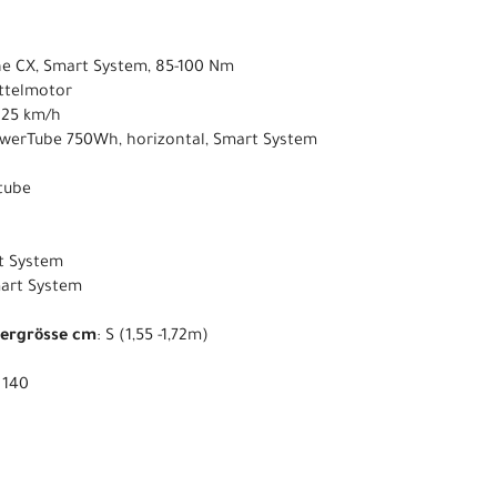
ne CX, Smart System, 85-100 Nm
ittelmotor
s 25 km/h
owerTube 750Wh, horizontal, Smart System
ntube
t System
mart System
pergrösse cm
: S (1,55 -1,72m)
: 140