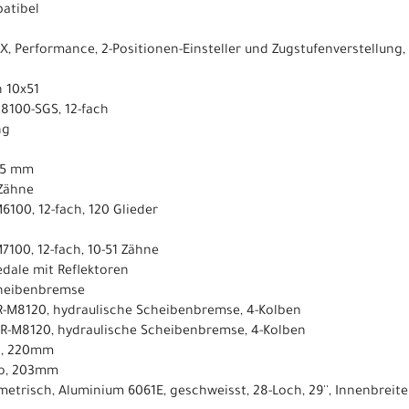
patibel
t X, Performance, 2-Positionen-Einsteller und Zugstufenverstellun
h 10x51
M8100-SGS, 12-fach
ng
165 mm
 Zähne
6100, 12-fach, 120 Glieder
7100, 12-fach, 10-51 Zähne
dale mit Reflektoren
cheibenbremse
BR-M8120, hydraulische Scheibenbremse, 4-Kolben
BR-M8120, hydraulische Scheibenbremse, 4-Kolben
o, 220mm
no, 203mm
etrisch, Aluminium 6061E, geschweisst, 28-Loch, 29'', Innenbreit