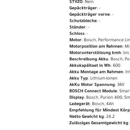
STVZO
: Nein
Gepäckträger
: -
Gepäckträger vorne
: -
Schutzbleche
: -
Ständer
: -
Schloss
: -
Motor
: Bosch, Performance Li
Motorposition am Rahmen
: M
Motorunterstützung kmh
: bi
Beschreibung Akku
: Bosch, P
Akkukapäitaet in Wh
: 600
Akku Montage am Rahmen
: I
Akku Typ
: Lithium-Ionen
AkKu Motor Spannung
: 36V
BOSCH Connect Module
: Smar
Display
: Bosch, Purion 400, S
Ladegerät
: Bosch, 4Ah
Empfehlung für Mindest Kör
Netto Gewicht kg
: 24.2
Zulässiges Gesamtgewicht kg