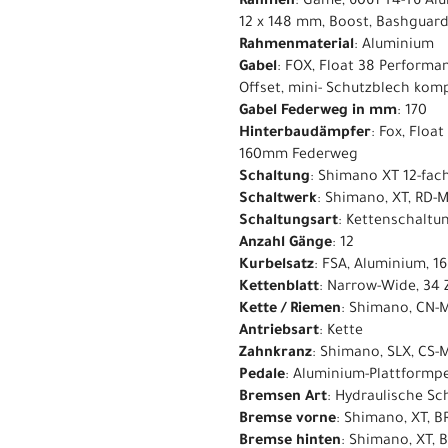
Rahmen
: Game, 6061 T4-T6 Al
12 x 148 mm, Boost, Bashguar
Rahmenmaterial
: Aluminium
Gabel
: FOX, Float 38 Performa
Offset, mini- Schutzblech kom
Gabel Federweg in mm
: 170
Hinterbaudämpfer
: Fox, Floa
160mm Federweg
Schaltung
: Shimano XT 12-fac
Schaltwerk
: Shimano, XT, RD-
Schaltungsart
: Kettenschaltu
Anzahl Gänge
: 12
Kurbelsatz
: FSA, Aluminium, 
Kettenblatt
: Narrow-Wide, 34
Kette / Riemen
: Shimano, CN-M
Antriebsart
: Kette
Zahnkranz
: Shimano, SLX, CS-M
Pedale
: Aluminium-Plattformpe
Bremsen Art
: Hydraulische S
Bremse vorne
: Shimano, XT, 
Bremse hinten
: Shimano, XT, 