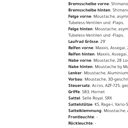
Bremsscheibe vorne
: Shiman
Bremsscheibe hinten
: Shima
Felge vorne
: Moustache, asymm
Tubeless-Ventilen und -Flaps,
Felge hinten
: Moustache, asym
Tubeless-Ventilen und -Flaps,
Laufrad Grösse
: 29"
Reifen vorne
: Maxxis, Assegai,
Reifen hinten
: Maxxis, Assegai
Nabe vorne
: Moustache, 28 Lo
Nabe hinten
: Moustache by Ma
Lenker
: Moustache, Aluminium
Vorbau
: Moustache, 3D-gesch
Steuersatz
: Acros, AZF-725, g
Griffe
: SB3, Hornet
Sattel
: Selle Royal, SRX
Sattelstütze
: KS, Rage-i, Var
Sattelklemmung
: Moustache,
Frontleuchte
: -
Rückleuchte
: -