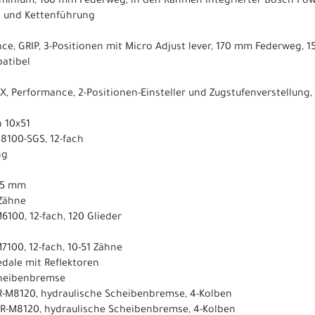
uminium, 160 mm Federweg, in den Rahmen integrierter Bosch Pow
d und Kettenführung
nce, GRIP, 3-Positionen mit Micro Adjust lever, 170 mm Federweg,
patibel
t X, Performance, 2-Positionen-Einsteller und Zugstufenverstellun
h 10x51
M8100-SGS, 12-fach
ng
165 mm
 Zähne
6100, 12-fach, 120 Glieder
7100, 12-fach, 10-51 Zähne
dale mit Reflektoren
cheibenbremse
BR-M8120, hydraulische Scheibenbremse, 4-Kolben
BR-M8120, hydraulische Scheibenbremse, 4-Kolben