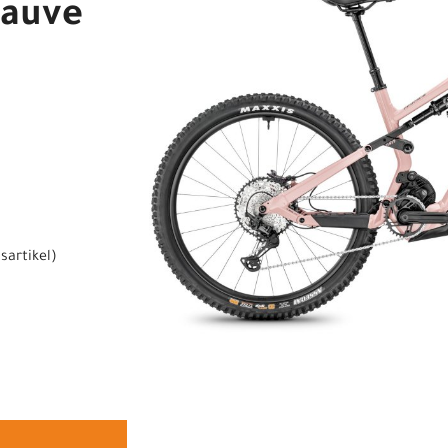
Mauve
sartikel
)