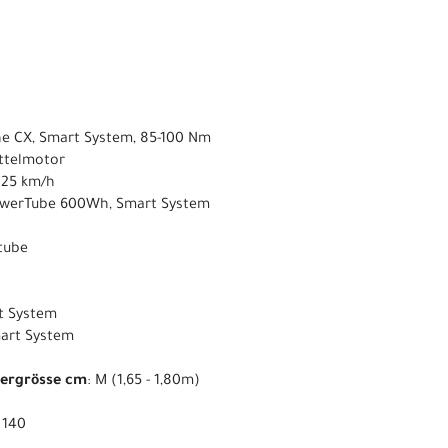
ne CX, Smart System, 85-100 Nm
ittelmotor
s 25 km/h
owerTube 600Wh, Smart System
ntube
t System
mart System
pergrösse cm
: M (1,65 - 1,80m)
: 140