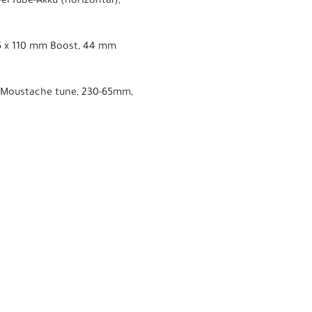
erTube-Akku (horizontal),
 15 x 110 mm Boost, 44 mm
g, Moustache tune, 230-65mm,