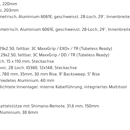
o, 220mm
no, 203mm
etrisch, Aluminium 6061E, geschweisst, 28-Loch, 29'', Innenbreit
metrisch, Aluminium 6061E, geschweisst, 28-Loch, 29'', Innenbrei
 29x2.50, faltbar, 3C MaxxGrip / EXO+ / TR (Tubeless Ready)
, 29x2.50, faltbar, 3C MaxxGrip / DD / TR (Tubeless Ready)
ch, 15 x 110 mm, Steckachse
vic, 28 Loch, ID360, 12x148, Steckachse
, 780 mm, 35mm, 30 mm Rise, 9° Backsweep, 5° Rise
miedetes Aluminium, 40 mm
edichtete Innenlager, interne Kabelführung, integriertes Multitool
io-Sattelstütze mit Shimano-Remote, 31,6 mm, 150mm
 Aluminium, 38.6mm