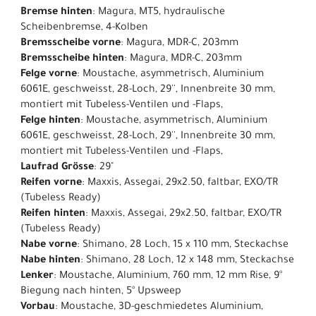
Bremse hinten
: Magura, MT5, hydraulische
Scheibenbremse, 4-Kolben
Bremsscheibe vorne
: Magura, MDR-C, 203mm
Bremsscheibe hinten
: Magura, MDR-C, 203mm
Felge vorne
: Moustache, asymmetrisch, Aluminium
6061E, geschweisst, 28-Loch, 29'', Innenbreite 30 mm,
montiert mit Tubeless-Ventilen und -Flaps,
Felge hinten
: Moustache, asymmetrisch, Aluminium
6061E, geschweisst, 28-Loch, 29'', Innenbreite 30 mm,
montiert mit Tubeless-Ventilen und -Flaps,
Laufrad Grösse
: 29"
Reifen vorne
: Maxxis, Assegai, 29x2.50, faltbar, EXO/TR
(Tubeless Ready)
Reifen hinten
: Maxxis, Assegai, 29x2.50, faltbar, EXO/TR
(Tubeless Ready)
Nabe vorne
: Shimano, 28 Loch, 15 x 110 mm, Steckachse
Nabe hinten
: Shimano, 28 Loch, 12 x 148 mm, Steckachse
Lenker
: Moustache, Aluminium, 760 mm, 12 mm Rise, 9°
Biegung nach hinten, 5° Upsweep
Vorbau
: Moustache, 3D-geschmiedetes Aluminium,