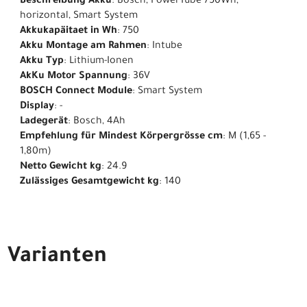
Beschreibung Akku
: Bosch, PowerTube 750Wh,
horizontal, Smart System
Akkukapäitaet in Wh
: 750
Akku Montage am Rahmen
: Intube
Akku Typ
: Lithium-Ionen
AkKu Motor Spannung
: 36V
BOSCH Connect Module
: Smart System
Display
: -
Ladegerät
: Bosch, 4Ah
Empfehlung für Mindest Körpergrösse cm
: M (1,65 -
1,80m)
Netto Gewicht kg
: 24.9
Zulässiges Gesamtgewicht kg
: 140
Varianten