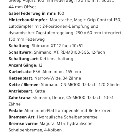
Sweep Adjust, 160 mm Federweg, 15 x 110 mm, Boost,
44 mm Offset
Gabel Federweg in mm
: 160
Hinterbaudämpfer
: Moustache, Magic Grip Control 150,
Luftdämpfer mit 2-Positionen-Dämpfung und
dynamischer Zugstufenregelung, 230 x 60 mm integriert,
150 mm Federweg
Schaltung
: Shimano XT 12-fach 10x51
Schaltwerk
: Shimano, XT, RD-M8100-SGS, 12-fach
Schaltungsart
: Kettenschaltung
Anzahl Gänge
: 12
Kurbelsatz
: FSA, Aluminium, 165 mm
Kettenblatt
: Narrow-Wide, 34 Zähne
Kette / Riemen
: Shimano, CN-M6100, 12-fach, 120 Glieder
Antriebsart
: Kette
Zahnkranz
: Shimano, Deore, CS-M6100, 12-fach, 10-51
Zähne
Pedale
: Aluminium-Plattformpedale mit Reflektoren
Bremsen Art
: Hydraulische Scheibenbremse
Bremse vorne
: Magura, MT5, hydraulische
Scheibenbremse, 4-Kolben