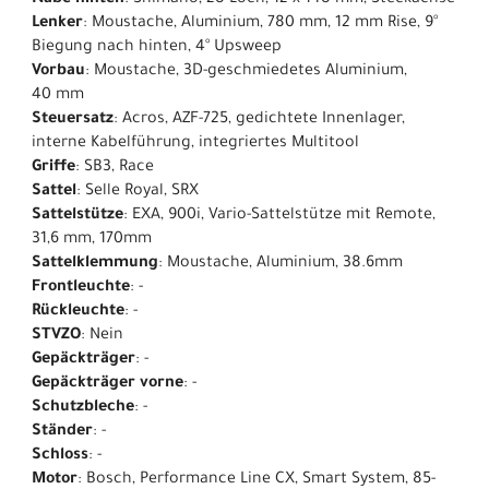
Nabe hinten
: Shimano, 28 Loch, 12 x 148 mm, Steckachse
Lenker
: Moustache, Aluminium, 780 mm, 12 mm Rise, 9°
Biegung nach hinten, 4° Upsweep
Vorbau
: Moustache, 3D-geschmiedetes Aluminium,
40 mm
Steuersatz
: Acros, AZF-725, gedichtete Innenlager,
interne Kabelführung, integriertes Multitool
Griffe
: SB3, Race
Sattel
: Selle Royal, SRX
Sattelstütze
: EXA, 900i, Vario-Sattelstütze mit Remote,
31,6 mm, 170mm
Sattelklemmung
: Moustache, Aluminium, 38.6mm
Frontleuchte
: -
Rückleuchte
: -
STVZO
: Nein
Gepäckträger
: -
Gepäckträger vorne
: -
Schutzbleche
: -
Ständer
: -
Schloss
: -
Motor
: Bosch, Performance Line CX, Smart System, 85-