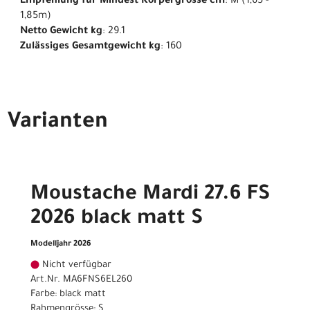
Empfehlung für Mindest Körpergrösse cm
: M (1,65 -
1,85m)
Netto Gewicht kg
: 29.1
Zulässiges Gesamtgewicht kg
: 160
Varianten
Moustache Mardi 27.6 FS
2026 black matt S
Modelljahr 2026
Nicht verfügbar
Art.Nr. MA6FNS6EL260
Farbe: black matt
Rahmengrösse: S