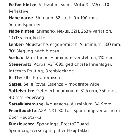
Reifen hinten
: Schwalbe, Super Moto-X, 27.5x2.40,
Reflektive
Nabe vorne
: Shimano, 32 Loch, 9 x 100 mm,
Schnellspanner
Nabe hinten
: Shimano, Nexus, 32H, 263% variation,
10x135 mm, Mutter
Lenker
: Moustache, ergonomisch, Aluminium, 660 mm,
30° Biegung nach hinten
Vorbau
: Moustache, Aluminium, verstellbar, 110 mm
Steuersatz
: Acros, AZF-699, gedichtete Innenlager,
internes Routing, Drehblockade
Griffe
: SB3, Ergonomisch
Sattel
: Selle Royal, Essenza + moderate wide
Sattelstütze
: Gefedert, Aluminium, 31,6 mm, 350 mm,
40 mm Federweg
Sattelklemmung
: Moustache, Aluminium, 34.9mm
Frontleuchte
: AXA, NXT, 30 Lux, Spannungsversorgung
über Hauptakku
Rückleuchte
: Spanninga, Presto2Guard,
Spannungsversorgung über Hauptakku