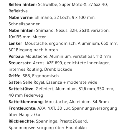
Reifen hinten
: Schwalbe, Super Moto-X, 27.5x2.40,
Reflektive
Nabe vorne
: Shimano, 32 Loch, 9 x 100 mm,
Schnellspanner
Nabe hinten
: Shimano, Nexus, 32H, 263% variation,
10x135 mm, Mutter
Lenker
: Moustache, ergonomisch, Aluminium, 660 mm,
30° Biegung nach hinten
Vorbau
: Moustache, Aluminium, verstellbar, 110 mm
Steuersatz
: Acros, AZF-699, gedichtete Innenlager,
internes Routing, Drehblockade
Griffe
: SB3, Ergonomisch
Sattel
: Selle Royal, Essenza + moderate wide
Sattelstütze
: Gefedert, Aluminium, 31,6 mm, 350 mm,
40 mm Federweg
Sattelklemmung
: Moustache, Aluminium, 34.9mm
Frontleuchte
: AXA, NXT, 30 Lux, Spannungsversorgung
über Hauptakku
Rückleuchte
: Spanninga, Presto2Guard,
Spannungsversorgung über Hauptakku