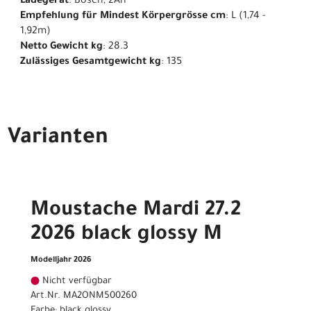
Ladegerät
: Bosch, 2Ah
Empfehlung für Mindest Körpergrösse cm
: L (1,74 -
1,92m)
Netto Gewicht kg
: 28.3
Zulässiges Gesamtgewicht kg
: 135
Varianten
Moustache Mardi 27.2
2026 black glossy M
Modelljahr 2026
Nicht verfügbar
Art.Nr. MA2ONM500260
Farbe: black glossy