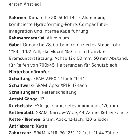
ersten Anstieg!
Rahmen
: Dimanche 28, 6061 T4-T6 Aluminium,
konifizierte Hydroforming-Rohre, CompacTube-
Integration und interne Kabelführung
Rahmenmaterial
: Aluminium
Gabel
: Dimanche 28, Carbon, konifiziertes Steuerrohr
1"1/8 – 1"1/2 Zoll, FlatMount 160 mm mit direkte
Bremsunterstützung, Achse 12x100 mm, 50 mm Abstand,
für Reifen von 700x45, Halterungen für Schutzblech
Hinterbaudämpfer
: -
Schaltung
: SRAM APEX 12-fach 11x44
Schaltwerk
: SRAM, Apex XPLR, 12-fach
Schaltungsart
: Kettenschaltung
Anzahl Gänge
: 12
Kurbelsatz
: FSA, geschmiedetes Aluminium, 170 mm
Kettenblatt
: SRAM, Narrow-Wide, 44 Zähne, Kettenschutz
Kette / Riemen
: Sram, Apex, 12-fach, 120 Glieder
Antriebsart
: Kette
Zahnkranz
: SRAM, XPLR, PG-1231, 12-fach, 11-44 Zähne