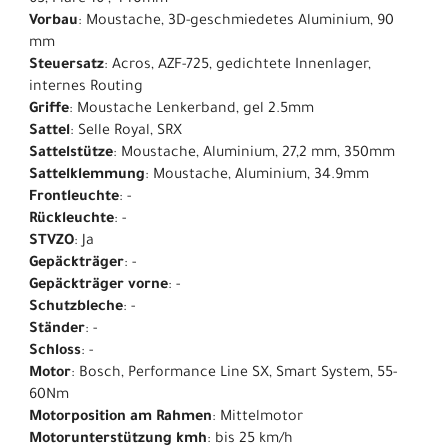
65, Flare 16°, 440mm
Vorbau
: Moustache, 3D-geschmiedetes Aluminium, 90
mm
Steuersatz
: Acros, AZF-725, gedichtete Innenlager,
internes Routing
Griffe
: Moustache Lenkerband, gel 2.5mm
Sattel
: Selle Royal, SRX
Sattelstütze
: Moustache, Aluminium, 27,2 mm, 350mm
Sattelklemmung
: Moustache, Aluminium, 34.9mm
Frontleuchte
: -
Rückleuchte
: -
STVZO
: Ja
Gepäckträger
: -
Gepäckträger vorne
: -
Schutzbleche
: -
Ständer
: -
Schloss
: -
Motor
: Bosch, Performance Line SX, Smart System, 55-
60Nm
Motorposition am Rahmen
: Mittelmotor
Motorunterstützung kmh
: bis 25 km/h