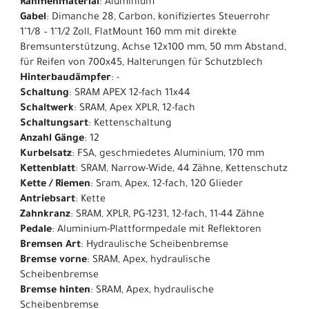
Rahmenmaterial
: Aluminium
Gabel
: Dimanche 28, Carbon, konifiziertes Steuerrohr
1"1/8 – 1"1/2 Zoll, FlatMount 160 mm mit direkte
Bremsunterstützung, Achse 12x100 mm, 50 mm Abstand,
für Reifen von 700x45, Halterungen für Schutzblech
Hinterbaudämpfer
: -
Schaltung
: SRAM APEX 12-fach 11x44
Schaltwerk
: SRAM, Apex XPLR, 12-fach
Schaltungsart
: Kettenschaltung
Anzahl Gänge
: 12
Kurbelsatz
: FSA, geschmiedetes Aluminium, 170 mm
Kettenblatt
: SRAM, Narrow-Wide, 44 Zähne, Kettenschutz
Kette / Riemen
: Sram, Apex, 12-fach, 120 Glieder
Antriebsart
: Kette
Zahnkranz
: SRAM, XPLR, PG-1231, 12-fach, 11-44 Zähne
Pedale
: Aluminium-Plattformpedale mit Reflektoren
Bremsen Art
: Hydraulische Scheibenbremse
Bremse vorne
: SRAM, Apex, hydraulische
Scheibenbremse
Bremse hinten
: SRAM, Apex, hydraulische
Scheibenbremse