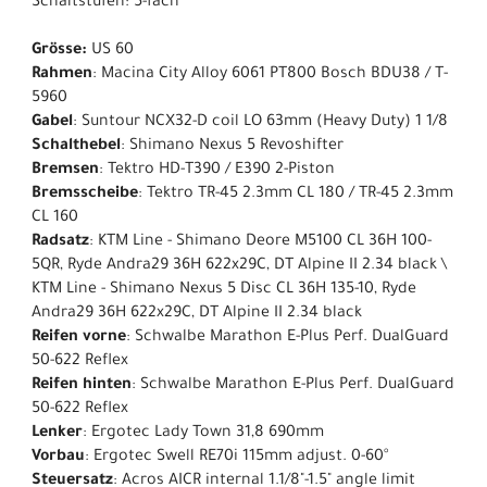
Schaltstufen: 5-fach
Grösse:
US 60
Rahmen
: Macina City Alloy 6061 PT800 Bosch BDU38 / T-
5960
Gabel
: Suntour NCX32-D coil LO 63mm (Heavy Duty) 1 1/8
Schalthebel
: Shimano Nexus 5 Revoshifter
Bremsen
: Tektro HD-T390 / E390 2-Piston
Bremsscheibe
: Tektro TR-45 2.3mm CL 180 / TR-45 2.3mm
CL 160
Radsatz
: KTM Line - Shimano Deore M5100 CL 36H 100-
5QR, Ryde Andra29 36H 622x29C, DT Alpine II 2.34 black \
KTM Line - Shimano Nexus 5 Disc CL 36H 135-10, Ryde
Andra29 36H 622x29C, DT Alpine II 2.34 black
Reifen vorne
: Schwalbe Marathon E-Plus Perf. DualGuard
50-622 Reflex
Reifen hinten
: Schwalbe Marathon E-Plus Perf. DualGuard
50-622 Reflex
Lenker
: Ergotec Lady Town 31,8 690mm
Vorbau
: Ergotec Swell RE70i 115mm adjust. 0-60°
Steuersatz
: Acros AICR internal 1.1/8"-1.5" angle limit