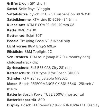
Griffe
: Ergon GP1 short
Sattel
: Selle Royal Viaggio
Sattelstütze
: bySchulz G.2 ST suspension 30.9/350
Sattelklemme
: KTM Line JD-SC99 - 34,9mm
Kurbelsatz
: KTM E-COMP2 ISIS 170mm Q8
Kette
: KMC Z1eHX
Kettenrad
: Esjot 30T
Pedale
: Trekking-Pedal VP-616 anti-slip
Licht vorne
: B&M Briq-S 60Lux
Rücklicht
: B&M Toplight 2C
Schutzblech
: KTM tour (snap-it 2.0 + monkeyload)
childseat+rack clip
Spritzschutz
: SKS B55 CAB City 28" rear
Kettenschutz
: KTM type 9 for Bosch BDU38
Ständer
: KTM 28" adjustable MY2025
Motor
: Bosch PERFORMANCE CX BDU3840 - 25km/h /
85Nm
Batterie
: Bosch PowerTUBE 800Wh horizontal
Batteriekapazität
: 800
Display
: Bosch LED remote / Bosch INTUVIA LCD Display