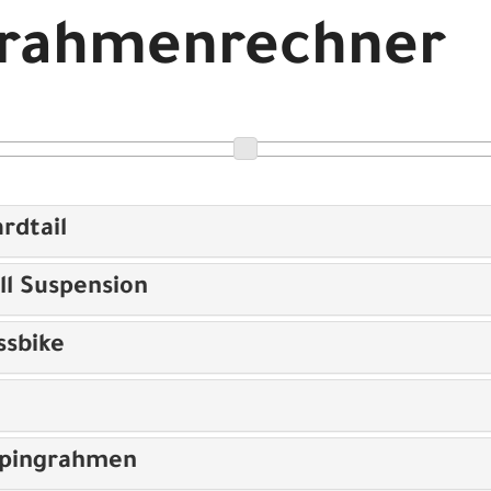
drahmenrechner
rdtail
ll Suspension
ssbike
opingrahmen