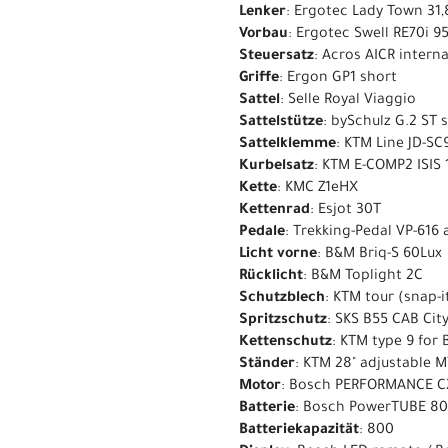
Lenker
: Ergotec Lady Town 3
Vorbau
: Ergotec Swell RE70i 9
Steuersatz
: Acros AICR internal
Griffe
: Ergon GP1 short
Sattel
: Selle Royal Viaggio
Sattelstütze
: bySchulz G.2 ST
Sattelklemme
: KTM Line JD-SC
Kurbelsatz
: KTM E-COMP2 ISI
Kette
: KMC Z1eHX
Kettenrad
: Esjot 30T
Pedale
: Trekking-Pedal VP-616 a
Licht vorne
: B&M Briq-S 60Lux
Rücklicht
: B&M Toplight 2C
Schutzblech
: KTM tour (snap-i
Spritzschutz
: SKS B55 CAB City
Kettenschutz
: KTM type 9 for
Ständer
: KTM 28" adjustable 
Motor
: Bosch PERFORMANCE C
Batterie
: Bosch PowerTUBE 80
Batteriekapazität
: 800