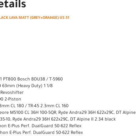
tails
LACK LAVA MATT (GREY+ORANGE) US 51
061 PT800 Bosch BDU38 / T-5960
O 63mm (Heavy Duty) 1 1/8
 Revoshifter
90 2-Piston
2.3mm CL 180 / TR-45 2.3mm CL 160
eore M5100 CL 36H 100-5QR, Ryde Andra29 36H 622x29C, DT Alpine II
5-10, Ryde Andra29 36H 622x29C, DT Alpine II 2.34 black
on E-Plus Perf. DualGuard 50-622 Reflex
hon E-Plus Perf. DualGuard 50-622 Reflex