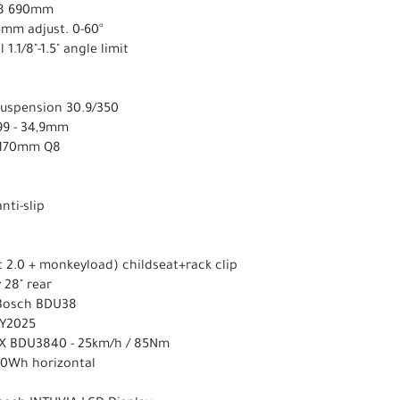
1,8 690mm
5mm adjust. 0-60°
 1.1/8"-1.5" angle limit
 suspension 30.9/350
99 - 34,9mm
S 170mm Q8
nti-slip
t 2.0 + monkeyload) childseat+rack clip
 28" rear
 Bosch BDU38
MY2025
X BDU3840 - 25km/h / 85Nm
0Wh horizontal