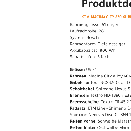
Produktde
KTM MACINA CITY 820 XL B
Rahmengrösse: 51 cm, M
Laufradgröße: 28"
System: Bosch
Rahmenform: Tiefeinsteiger
Akkukapazität: 800 Wh
Schaltstufen: 5-fach
Grösse:
US 51
Rahmen
: Macina City Alloy 6
Gabel
: Suntour NCX32-D coil L
Schalthebel
: Shimano Nexus 5
Bremsen
: Tektro HD-T390 / E3
Bremsscheibe
: Tektro TR-45 
Radsatz
: KTM Line - Shimano D
Shimano Nexus 5 Disc CL 36H 13
Reifen vorne
: Schwalbe Marath
Reifen hinten
: Schwalbe Marat