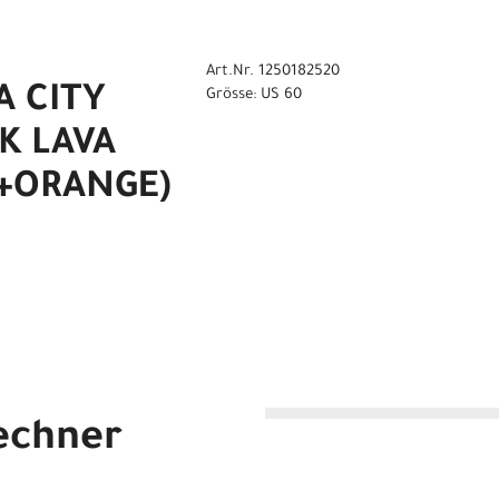
Art.Nr. 1250182520
 CITY
Grösse: US 60
K LAVA
+ORANGE)
echner
LACK LAVA MATT (GREY+ORANGE) US 51