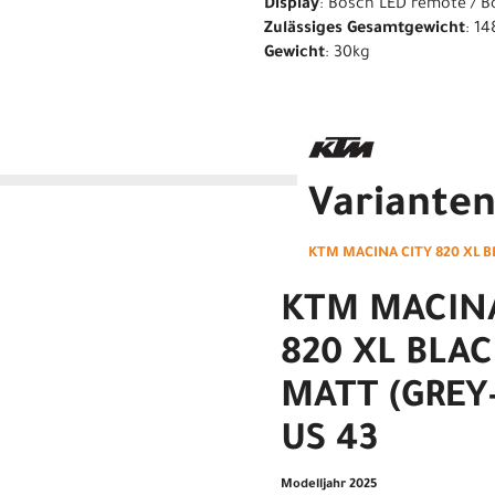
Display
: Bosch LED remote / B
Zulässiges Gesamtgewicht
: 1
Gewicht
: 30kg
Variante
KTM MACINA CITY 820 XL B
KTM MACINA
820 XL BLAC
MATT (GREY
US 43
Modelljahr 2025