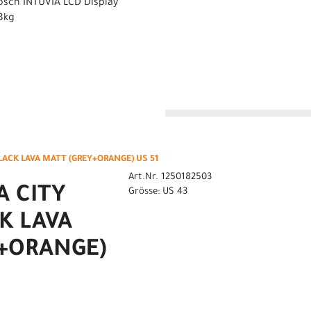
osch INTUVIA LCD Display
48kg
n
LACK LAVA MATT (GREY+ORANGE) US 51
Art.Nr. 1250182503
 CITY
Grösse: US 43
K LAVA
+ORANGE)