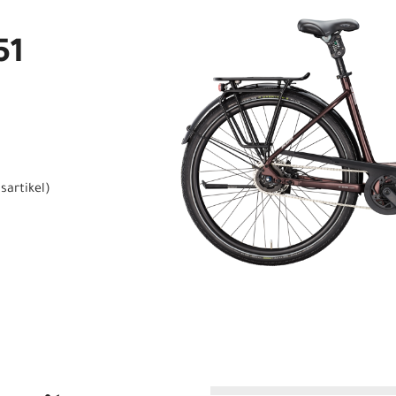
51
sartikel
)