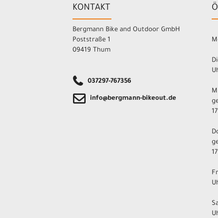
KONTAKT
Ö
Bergmann Bike and Outdoor GmbH
Poststraße 1
M
09419 Thum
Di
Uh
037297-767356
M
info@bergmann-bikeout.de
ge
17
D
ge
17
F
Uh
S
U