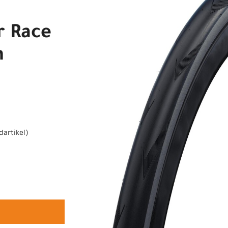
r Race
n
dartikel
)