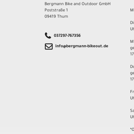
Bergmann Bike and Outdoor GmbH
Poststraße 1
M
09419 Thum
Di
Uh
037297-767356
M
info@bergmann-bikeout.de
ge
17
D
ge
17
F
Uh
S
U
*