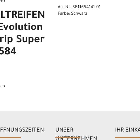
gen
Art.Nr. SB11654141.01
ALTREIFEN
Farbe: Schwarz
volution
rip Super
-584
gen
FFNUNGSZEITEN
UNSER
IHR EINK
UNTERNEHMEN