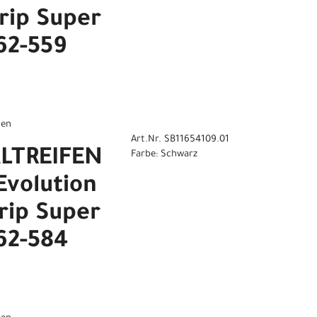
rip Super
62-559
gen
Art.Nr. SB11654109.01
ALTREIFEN
Farbe: Schwarz
volution
rip Super
62-584