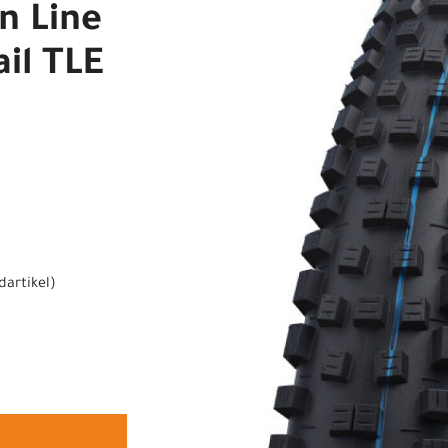
n Line
il TLE
dartikel
)