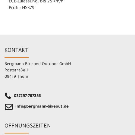
ECE-Zulassung: bis 25 km/h
Profil: HS379
KONTAKT
Bergmann Bike and Outdoor GmbH
Poststraße 1
09419 Thum
037297-767356
info@bergmann-bikeout.de
ÖFFNUNGSZEITEN