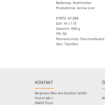
Reifentyp: Drahtreifen
Produktlinie: Active Line
ETRTO: 47-288
Zoll: 14 x 1.75
Gewicht: 450 g
TPI: 50
Pannenschutz: PunctureGuard
Skin: TwinSkin
KONTAKT
Ö
Bergmann Bike and Outdoor GmbH
Poststraße 1
M
09419 Thum