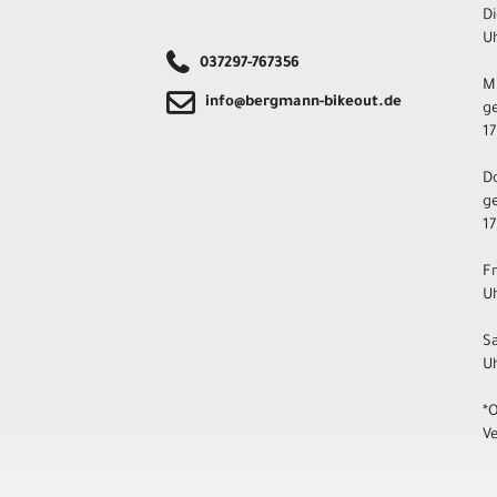
Di
Uh
037297-767356
M
info@bergmann-bikeout.de
ge
17
D
ge
17
F
Uh
S
U
*
V