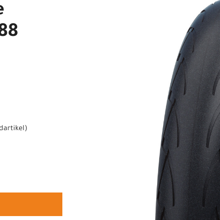
e
88
dartikel
)