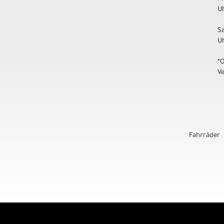
Uh
S
U
*
V
Fahrräder