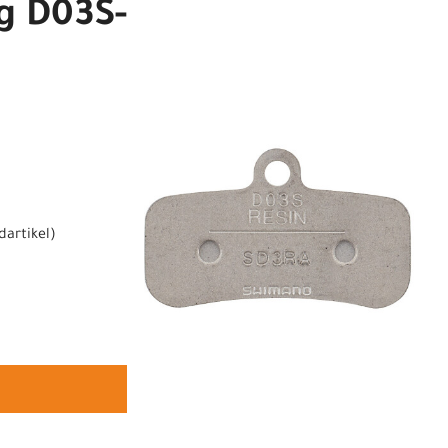
g D03S-
dartikel
)