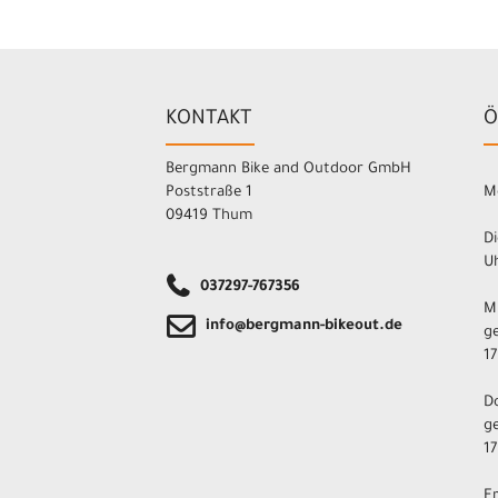
KONTAKT
Ö
Bergmann Bike and Outdoor GmbH
Poststraße 1
M
09419 Thum
Di
Uh
037297-767356
M
info@bergmann-bikeout.de
ge
17
D
ge
17
F