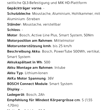
seitliche QL3-Befestigung und MIK HD-Plattform
Gepäckträger vorne
: -
Schutzbleche
: Moustache, Aluminium, Hohlkammer, mit
Aluminium -Streben
Ständer
: Moustache, verstellbar
Schloss
: -
Motor
: Bosch, Active Line Plus, Smart System, 50Nm
Motorposition am Rahmen
: Mittelmotor
Motorunterstützung kmh
: bis 25 km/h
Beschreibung Akku
: Bosch, PowerTube 500Wh, vertikal,
Smart System
Akkukapäitaet in Wh
: 500
Akku Montage am Rahmen
: Intube
Akku Typ
: Lithium-Ionen
AkKu Motor Spannung
: 36V
BOSCH Connect Module
: Smart System
Display
: -
Ladegerät
: Bosch, 2Ah
Empfehlung für Mindest Körpergrösse cm
: S (1,55
-1,70m)