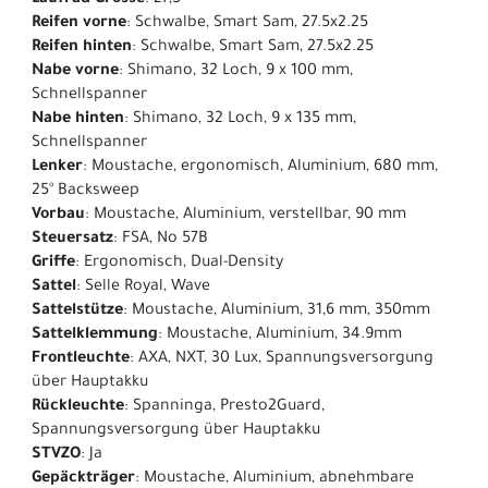
Laufrad Grösse
: 27,5"
Reifen vorne
: Schwalbe, Smart Sam, 27.5x2.25
Reifen hinten
: Schwalbe, Smart Sam, 27.5x2.25
Nabe vorne
: Shimano, 32 Loch, 9 x 100 mm,
Schnellspanner
Nabe hinten
: Shimano, 32 Loch, 9 x 135 mm,
Schnellspanner
Lenker
: Moustache, ergonomisch, Aluminium, 680 mm,
25° Backsweep
Vorbau
: Moustache, Aluminium, verstellbar, 90 mm
Steuersatz
: FSA, No 57B
Griffe
: Ergonomisch, Dual-Density
Sattel
: Selle Royal, Wave
Sattelstütze
: Moustache, Aluminium, 31,6 mm, 350mm
Sattelklemmung
: Moustache, Aluminium, 34.9mm
Frontleuchte
: AXA, NXT, 30 Lux, Spannungsversorgung
über Hauptakku
Rückleuchte
: Spanninga, Presto2Guard,
Spannungsversorgung über Hauptakku
STVZO
: Ja
Gepäckträger
: Moustache, Aluminium, abnehmbare