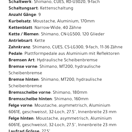
Schaltwerk
: Shimano, CUES, RD-U3020, 9-fach
Schaltungsart
: Kettenschaltung
Anzahl Gänge
: 9
Kurbelsatz
: Moustache, Aluminium, 170mm
Kettenblatt
: Narrow-Wide, 40 Zähne
Kette / Riemen
: Shimano, CN-LG500, 120 Glieder
Antriebsart
: Kette
Zahnkranz
: Shimano, CUES, CS-LG300, 9-fach, 11-36 Zähne
Pedale
: Plattformpedale aus Aluminium mit Reflektoren
Bremsen Art
: Hydraulische Scheibenbremse
Bremse vorne
: Shimano, MT200, hydraulische
Scheibenbremse
Bremse hinten
: Shimano, MT200, hydraulische
Scheibenbremse
Bremsscheibe vorne
: Shimano, 180mm
Bremsscheibe hinten
: Shimano, 160mm
Felge vorne
: Moustache, asymmetrisch, Aluminium
6061E, geschweisst, 32-Loch, 27.5'', Innenbreite 23 mm
Felge hinten
: Moustache, asymmetrisch, Aluminium
6061E, geschweisst, 32-Loch, 27.5'', Innenbreite 23 mm