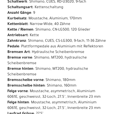
Schaltwerk
: Shimano, CUES, RD-U3020, 9-fach
Schaltungsart
: Kettenschaltung
Anzahl Gänge
: 9
Kurbelsatz
: Moustache, Aluminium, 170mm
Kettenblatt
: Narrow-Wide, 40 Zähne
Kette / Riemen
: Shimano, CN-LG500, 120 Glieder
Antriebsart
: Kette
Zahnkranz
: Shimano, CUES, CS-LG300, 9-fach, 11-36 Zähne
Pedale
: Plattformpedale aus Aluminium mit Reflektoren
Bremsen Art
: Hydraulische Scheibenbremse
Bremse vorne
: Shimano, MT200, hydraulische
Scheibenbremse
Bremse hinten
: Shimano, MT200, hydraulische
Scheibenbremse
Bremsscheibe vorne
: Shimano, 180mm
Bremsscheibe hinten
: Shimano, 160mm
Felge vorne
: Moustache, asymmetrisch, Aluminium
6061E, geschweisst, 32-Loch, 27.5'', Innenbreite 23 mm
Felge hinten
: Moustache, asymmetrisch, Aluminium
6061E, geschweisst, 32-Loch, 27.5'', Innenbreite 23 mm