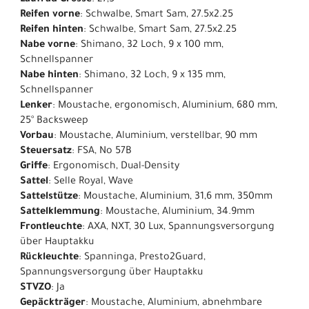
Laufrad Grösse
: 27,5"
Reifen vorne
: Schwalbe, Smart Sam, 27.5x2.25
Reifen hinten
: Schwalbe, Smart Sam, 27.5x2.25
Nabe vorne
: Shimano, 32 Loch, 9 x 100 mm,
Schnellspanner
Nabe hinten
: Shimano, 32 Loch, 9 x 135 mm,
Schnellspanner
Lenker
: Moustache, ergonomisch, Aluminium, 680 mm,
25° Backsweep
Vorbau
: Moustache, Aluminium, verstellbar, 90 mm
Steuersatz
: FSA, No 57B
Griffe
: Ergonomisch, Dual-Density
Sattel
: Selle Royal, Wave
Sattelstütze
: Moustache, Aluminium, 31,6 mm, 350mm
Sattelklemmung
: Moustache, Aluminium, 34.9mm
Frontleuchte
: AXA, NXT, 30 Lux, Spannungsversorgung
über Hauptakku
Rückleuchte
: Spanninga, Presto2Guard,
Spannungsversorgung über Hauptakku
STVZO
: Ja
Gepäckträger
: Moustache, Aluminium, abnehmbare