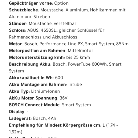
Gepäckträger vorne
: Option
Schutzbleche
: Moustache, Aluminium, Hohlkammer, mit
Aluminium -Streben
Ständer
: Moustache, verstellbar
Schloss
: ABUS, 4650SL,, gleicher Schlüssel für
Rahmenschloss und Akkuschloss
Motor
: Bosch, Performance Line PX, Smart System, 85Nm
Motorposition am Rahmen
: Mittelmotor
Motorunterstützung kmh
: bis 25 km/h
Beschreibung Akku
: Bosch, PowerTube 600Wh, Smart
System
Akkukapäitaet in Wh
: 600
Akku Montage am Rahmen
: Intube
Akku Typ
: Lithium-Ionen
AkKu Motor Spannung
: 36V
BOSCH Connect Module
: Smart System
Display
: -
Ladegerät
: Bosch, 4Ah
Empfehlung für Mindest Körpergrösse cm
: L (1,74 -
1,92m)