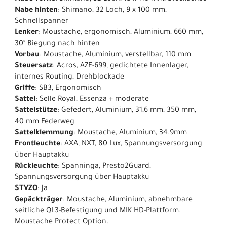
Nabe hinten
: Shimano, 32 Loch, 9 x 100 mm,
Schnellspanner
Lenker
: Moustache, ergonomisch, Aluminium, 660 mm,
30° Biegung nach hinten
Vorbau
: Moustache, Aluminium, verstellbar, 110 mm
Steuersatz
: Acros, AZF-699, gedichtete Innenlager,
internes Routing, Drehblockade
Griffe
: SB3, Ergonomisch
Sattel
: Selle Royal, Essenza + moderate
Sattelstütze
: Gefedert, Aluminium, 31,6 mm, 350 mm,
40 mm Federweg
Sattelklemmung
: Moustache, Aluminium, 34.9mm
Frontleuchte
: AXA, NXT, 80 Lux, Spannungsversorgung
über Hauptakku
Rückleuchte
: Spanninga, Presto2Guard,
Spannungsversorgung über Hauptakku
STVZO
: Ja
Gepäckträger
: Moustache, Aluminium, abnehmbare
seitliche QL3-Befestigung und MIK HD-Plattform.
Moustache Protect Option.