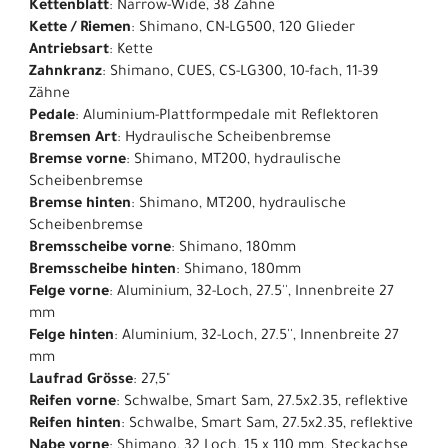
Kettenblatt
: Narrow-Wide, 38 Zähne
Kette / Riemen
: Shimano, CN-LG500, 120 Glieder
Antriebsart
: Kette
Zahnkranz
: Shimano, CUES, CS-LG300, 10-fach, 11-39
Zähne
Pedale
: Aluminium-Plattformpedale mit Reflektoren
Bremsen Art
: Hydraulische Scheibenbremse
Bremse vorne
: Shimano, MT200, hydraulische
Scheibenbremse
Bremse hinten
: Shimano, MT200, hydraulische
Scheibenbremse
Bremsscheibe vorne
: Shimano, 180mm
Bremsscheibe hinten
: Shimano, 180mm
Felge vorne
: Aluminium, 32-Loch, 27.5'', Innenbreite 27
mm
Felge hinten
: Aluminium, 32-Loch, 27.5'', Innenbreite 27
mm
Laufrad Grösse
: 27,5"
Reifen vorne
: Schwalbe, Smart Sam, 27.5x2.35, reflektive
Reifen hinten
: Schwalbe, Smart Sam, 27.5x2.35, reflektive
Nabe vorne
: Shimano, 32 Loch, 15 x 110 mm, Steckachse