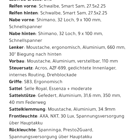
Laufrad Grösse
: 27,5"
Reifen vorne
: Schwalbe, Smart Sam, 27.5x2.25
Reifen hinten
: Schwalbe, Smart Sam, 27.5x2.25
Nabe vorne
: Shimano, 32 Loch, 9 x 100 mm,
Schnellspanner
Nabe hinten
: Shimano, 32 Loch, 9 x 100 mm,
Schnellspanner
Lenker
: Moustache, ergonomisch, Aluminium, 660 mm,
30° Biegung nach hinten
Vorbau
: Moustache, Aluminium, verstellbar, 110 mm
Steuersatz
: Acros, AZF-699, gedichtete Innenlager,
internes Routing, Drehblockade
Griffe
: SB3, Ergonomisch
Sattel
: Selle Royal, Essenza + moderate
Sattelstütze
: Gefedert, Aluminium, 31,6 mm, 350 mm,
40 mm Federweg
Sattelklemmung
: Moustache, Aluminium, 34.9mm
Frontleuchte
: AXA, NXT, 30 Lux, Spannungsversorgung
über Hauptakku
Rückleuchte
: Spanninga, Presto2Guard,
Spannungsversorgung über Hauptakku