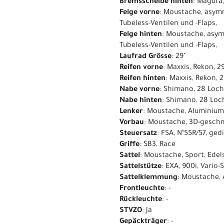
Bremsscheibe hinten
: Magura
Felge vorne
: Moustache, asymm
Tubeless-Ventilen und -Flaps,
Felge hinten
: Moustache, asym
Tubeless-Ventilen und -Flaps,
Laufrad Grösse
: 29"
Reifen vorne
: Maxxis, Rekon, 2
Reifen hinten
: Maxxis, Rekon, 
Nabe vorne
: Shimano, 28 Loch
Nabe hinten
: Shimano, 28 Loc
Lenker
: Moustache, Aluminium
Vorbau
: Moustache, 3D-gesch
Steuersatz
: FSA, N°55R/57, ge
Griffe
: SB3, Race
Sattel
: Moustache, Sport, Edels
Sattelstütze
: EXA, 900i, Vario
Sattelklemmung
: Moustache,
Frontleuchte
: -
Rückleuchte
: -
STVZO
: Ja
Gepäckträger
: -