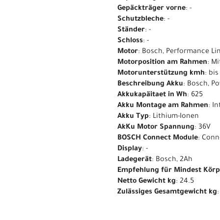
Gepäckträger vorne
: -
Schutzbleche
: -
Ständer
: -
Schloss
: -
Motor
: Bosch, Performance Li
Motorposition am Rahmen
: M
Motorunterstützung kmh
: bi
Beschreibung Akku
: Bosch, P
Akkukapäitaet in Wh
: 625
Akku Montage am Rahmen
: I
Akku Typ
: Lithium-Ionen
AkKu Motor Spannung
: 36V
BOSCH Connect Module
: Conn
Display
: -
Ladegerät
: Bosch, 2Ah
Empfehlung für Mindest Kör
Netto Gewicht kg
: 24.5
Zulässiges Gesamtgewicht kg