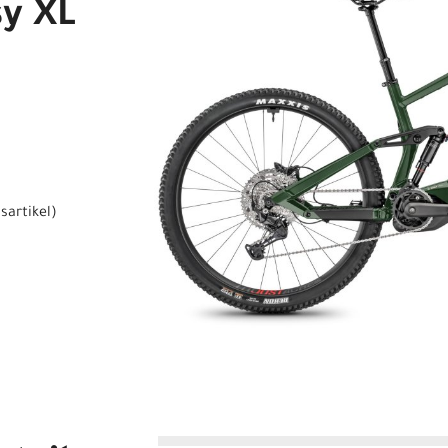
sy XL
sartikel
)