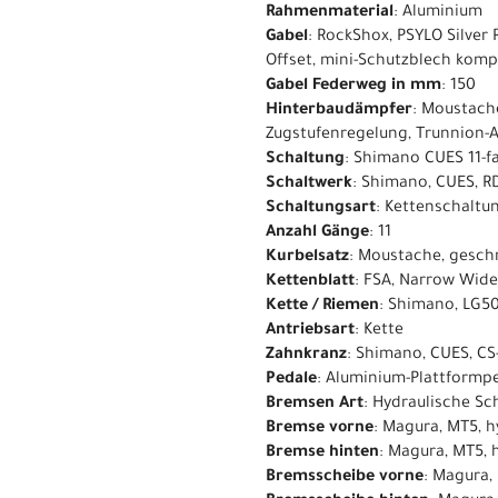
Rahmenmaterial
: Aluminium
Gabel
: RockShox, PSYLO Silver
Offset, mini-Schutzblech komp
Gabel Federweg in mm
: 150
Hinterbaudämpfer
: Moustach
Zugstufenregelung, Trunnion-
Schaltung
: Shimano CUES 11-f
Schaltwerk
: Shimano, CUES, R
Schaltungsart
: Kettenschaltu
Anzahl Gänge
: 11
Kurbelsatz
: Moustache, gesc
Kettenblatt
: FSA, Narrow Wide
Kette / Riemen
: Shimano, LG50
Antriebsart
: Kette
Zahnkranz
: Shimano, CUES, CS
Pedale
: Aluminium-Plattformpe
Bremsen Art
: Hydraulische S
Bremse vorne
: Magura, MT5, 
Bremse hinten
: Magura, MT5,
Bremsscheibe vorne
: Magura