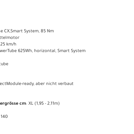
ne CX,Smart System, 85 Nm
ittelmotor
s 25 km/h
owerTube 625Wh, horizontal, Smart System
ntube
ectModule-ready, aber nicht verbaut
pergrösse cm
: XL (1,95 - 2,11m)
: 140