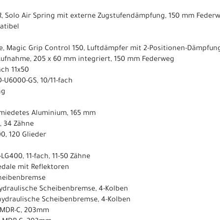
 R, Solo Air Spring mit externe Zugstufendämpfung, 150 mm Feder
atibel
e, Magic Grip Control 150, Luftdämpfer mit 2-Positionen-Dämpfu
Aufnahme, 205 x 60 mm integriert, 150 mm Federweg
ach 11x50
D-U6000-GS, 10/11-fach
ng
hmiedetes Aluminium, 165 mm
, 34 Zähne
0, 120 Glieder
-LG400, 11-fach, 11-50 Zähne
dale mit Reflektoren
cheibenbremse
hydraulische Scheibenbremse, 4-Kolben
 hydraulische Scheibenbremse, 4-Kolben
, MDR-C, 203mm