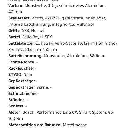
Rise, 9° Backsweep, 5° Rise
Vorbau
: Moustache, 3D-geschmiedetes Aluminium,
40 mm
Steuersatz
: Acros, AZF-725, gedichtete Innenlager,
interne Kabelführung, integriertes Multitool
Griffe
: SB3, Hornet
Sattel
: Selle Royal, SRX
Sattelstütze
: KS, Rage-i, Vario-Sattelstütze mit Shimano-
Remote, 31,6 mm, 150mm
Sattelklemmung
: Moustache, Aluminium, 38.6mm
Frontleuchte
: -
Rückleuchte
: -
STVZO
: Nein
Gepäckträger
: -
Gepäckträger vorne
: -
Schutzbleche
: -
Ständer
: -
Schloss
: -
Motor
: Bosch, Performance Line CX, Smart System, 85-
100 Nm
Motorposition am Rahmen
: Mittelmotor