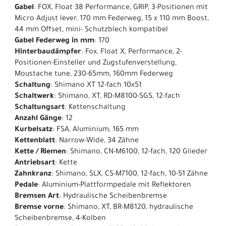
Gabel
: FOX, Float 38 Performance, GRIP, 3-Positionen mit
Micro Adjust lever, 170 mm Federweg, 15 x 110 mm Boost,
44 mm Offset, mini- Schutzblech kompatibel
Gabel Federweg in mm
: 170
Hinterbaudämpfer
: Fox, Float X, Performance, 2-
Positionen-Einsteller und Zugstufenverstellung,
Moustache tune, 230-65mm, 160mm Federweg
Schaltung
: Shimano XT 12-fach 10x51
Schaltwerk
: Shimano, XT, RD-M8100-SGS, 12-fach
Schaltungsart
: Kettenschaltung
Anzahl Gänge
: 12
Kurbelsatz
: FSA, Aluminium, 165 mm
Kettenblatt
: Narrow-Wide, 34 Zähne
Kette / Riemen
: Shimano, CN-M6100, 12-fach, 120 Glieder
Antriebsart
: Kette
Zahnkranz
: Shimano, SLX, CS-M7100, 12-fach, 10-51 Zähne
Pedale
: Aluminium-Plattformpedale mit Reflektoren
Bremsen Art
: Hydraulische Scheibenbremse
Bremse vorne
: Shimano, XT, BR-M8120, hydraulische
Scheibenbremse, 4-Kolben