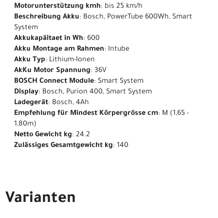
Motorunterstützung kmh
: bis 25 km/h
Beschreibung Akku
: Bosch, PowerTube 600Wh, Smart
System
Akkukapäitaet in Wh
: 600
Akku Montage am Rahmen
: Intube
Akku Typ
: Lithium-Ionen
AkKu Motor Spannung
: 36V
BOSCH Connect Module
: Smart System
Display
: Bosch, Purion 400, Smart System
Ladegerät
: Bosch, 4Ah
Empfehlung für Mindest Körpergrösse cm
: M (1,65 -
1,80m)
Netto Gewicht kg
: 24.2
Zulässiges Gesamtgewicht kg
: 140
Varianten