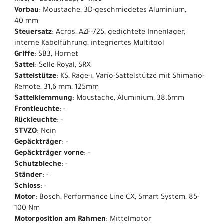
Rise, 9° Backsweep, 5° Rise
Vorbau
: Moustache, 3D-geschmiedetes Aluminium,
40 mm
Steuersatz
: Acros, AZF-725, gedichtete Innenlager,
interne Kabelführung, integriertes Multitool
Griffe
: SB3, Hornet
Sattel
: Selle Royal, SRX
Sattelstütze
: KS, Rage-i, Vario-Sattelstütze mit Shimano-
Remote, 31,6 mm, 125mm
Sattelklemmung
: Moustache, Aluminium, 38.6mm
Frontleuchte
: -
Rückleuchte
: -
STVZO
: Nein
Gepäckträger
: -
Gepäckträger vorne
: -
Schutzbleche
: -
Ständer
: -
Schloss
: -
Motor
: Bosch, Performance Line CX, Smart System, 85-
100 Nm
Motorposition am Rahmen
: Mittelmotor