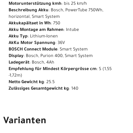
Motorunterstützung kmh
: bis 25 km/h
Beschreibung Akku
: Bosch, PowerTube 750Wh,
horizontal, Smart System
Akkukapäitaet in Wh
: 750
Akku Montage am Rahmen
: Intube
Akku Typ
: Lithium-Ionen
AkKu Motor Spannung
: 36V
BOSCH Connect Module
: Smart System
Display
: Bosch, Purion 400, Smart System
Ladegerät
: Bosch, 4Ah
Empfehlung für Mindest Körpergrösse cm
: S (1,55
-1,72m)
Netto Gewicht kg
: 25.5
Zulässiges Gesamtgewicht kg
: 140
Varianten