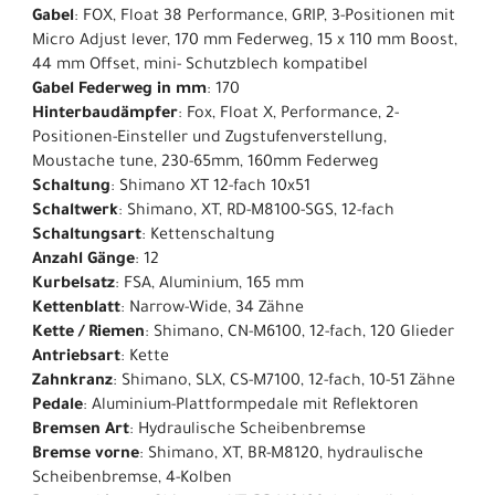
Gabel
: FOX, Float 38 Performance, GRIP, 3-Positionen mit
Micro Adjust lever, 170 mm Federweg, 15 x 110 mm Boost,
44 mm Offset, mini- Schutzblech kompatibel
Gabel Federweg in mm
: 170
Hinterbaudämpfer
: Fox, Float X, Performance, 2-
Positionen-Einsteller und Zugstufenverstellung,
Moustache tune, 230-65mm, 160mm Federweg
Schaltung
: Shimano XT 12-fach 10x51
Schaltwerk
: Shimano, XT, RD-M8100-SGS, 12-fach
Schaltungsart
: Kettenschaltung
Anzahl Gänge
: 12
Kurbelsatz
: FSA, Aluminium, 165 mm
Kettenblatt
: Narrow-Wide, 34 Zähne
Kette / Riemen
: Shimano, CN-M6100, 12-fach, 120 Glieder
Antriebsart
: Kette
Zahnkranz
: Shimano, SLX, CS-M7100, 12-fach, 10-51 Zähne
Pedale
: Aluminium-Plattformpedale mit Reflektoren
Bremsen Art
: Hydraulische Scheibenbremse
Bremse vorne
: Shimano, XT, BR-M8120, hydraulische
Scheibenbremse, 4-Kolben