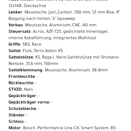
Nabe hinten
: Moustache by Mavic, 28 Loch, ID360,
12x148, Steckachse
Lenker
: Moustache, Just_Carbon, 760 mm, 12 mm Rise, 9°
Biegung nach hinten, 5° Upsweep
Vorbau
: Moustache, Aluminium, CNC, 40 mm
Steuersatz
: Acros, AZF-725, gedichtete Innenlager,
interne Kabelführung, integriertes Multitool
Griffe
: SB3, Race
Sattel
: Fizik, Terra Aidon X5
Sattelstütze
: KS, Rage-i, Vario-Sattelstütze mit Shimano-
Remote, 31,6 mm, 150mm
Sattelklemmung
: Moustache, Aluminium, 38.6mm
Frontleuchte
: -
Rückleuchte
: -
STVZO
: Nein
Gepäckträger
: -
Gepäckträger vorne
: -
Schutzbleche
: -
Ständer
: -
Schloss
: -
Motor
: Bosch, Performance Line CX, Smart System, 85-