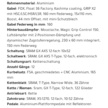
Rahmenmaterial
: Aluminium
Gabel
: FOX, Float 36 Factory, Kashima coating, GRIP X2
mit HSC/LSC/HSR/LSR, 160 mm Federweg, 15x110 mm,
Boost, 44 mm Offset, mit mini-Schutzblech
Gabel Federweg in mm
: 160
Hinterbaudämpfer
: Moustache, Magic Grip Control 150,
Luftdämpfer mit 2-Positionen-Dämpfung und
dynamischer Zugstufenregelung, 230 x 60 mm integriert,
150 mm Federweg
Schaltung
: SRAM GX AXS 12-fach 10x52
Schaltwerk
: SRAM, GX AXS T-Type, 12-fach, elektronisch
Schaltungsart
: Kettenschaltung
Anzahl Gänge
: 12
Kurbelsatz
: FSA, geschmiedetes + CNC Aluminium, 165
mm
Kettenblatt
: SRAM, T-Type, Narrow Wide, 36 Zähne
Kette / Riemen
: Sram, GX T-Type, 12-fach, 122 Glieder
Antriebsart
: Kette
Zahnkranz
: SRAM, XS-1270, 12-fach, 10-52 Zähne
Pedale
: Aluminium-Plattformpedale mit Reflektoren