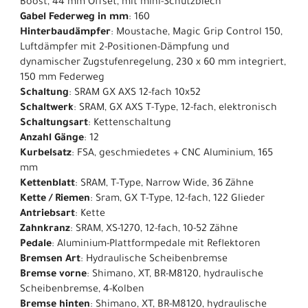
Boost, 44 mm Offset, mit mini-Schutzblech
Gabel Federweg in mm
: 160
Hinterbaudämpfer
: Moustache, Magic Grip Control 150,
Luftdämpfer mit 2-Positionen-Dämpfung und
dynamischer Zugstufenregelung, 230 x 60 mm integriert,
150 mm Federweg
Schaltung
: SRAM GX AXS 12-fach 10x52
Schaltwerk
: SRAM, GX AXS T-Type, 12-fach, elektronisch
Schaltungsart
: Kettenschaltung
Anzahl Gänge
: 12
Kurbelsatz
: FSA, geschmiedetes + CNC Aluminium, 165
mm
Kettenblatt
: SRAM, T-Type, Narrow Wide, 36 Zähne
Kette / Riemen
: Sram, GX T-Type, 12-fach, 122 Glieder
Antriebsart
: Kette
Zahnkranz
: SRAM, XS-1270, 12-fach, 10-52 Zähne
Pedale
: Aluminium-Plattformpedale mit Reflektoren
Bremsen Art
: Hydraulische Scheibenbremse
Bremse vorne
: Shimano, XT, BR-M8120, hydraulische
Scheibenbremse, 4-Kolben
Bremse hinten
: Shimano, XT, BR-M8120, hydraulische