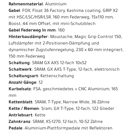
Rahmenmaterial
: Aluminium
Gabel
: FOX, Float 36 Factory, Kashima coating, GRIP X2
mit HSC/LSC/HSR/LSR, 160 mm Federweg, 15x110 mm,
Boost, 44 mm Offset, mit mini-Schutzblech
Gabel Federweg in mm
: 160
Hinterbaudämpfer
: Moustache, Magic Grip Control 150,
Luftdämpfer mit 2-Positionen-Dämpfung und
dynamischer Zugstufenregelung, 230 x 60 mm integriert,
150 mm Federweg
Schaltung
: SRAM GX AXS 12-fach 10x52
Schaltwerk
: SRAM, GX AXS T-Type, 12-fach, elektronisch
Schaltungsart
: Kettenschaltung
Anzahl Gänge
: 12
Kurbelsatz
: FSA, geschmiedetes + CNC Aluminium, 165
mm
Kettenblatt
: SRAM, T-Type, Narrow Wide, 36 Zähne
Kette / Riemen
: Sram, GX T-Type, 12-fach, 122 Glieder
Antriebsart
: Kette
Zahnkranz
: SRAM, XS-1270, 12-fach, 10-52 Zähne
Pedale
: Aluminium-Plattformpedale mit Reflektoren