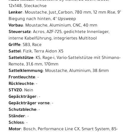
Nabe hinten
: Moustache by Mavic, 28 Loch, ID360,
12x148, Steckachse
Lenker
: Moustache, Just_Carbon, 780 mm, 12 mm Rise, 9°
Biegung nach hinten, 4° Upsweep
Vorbau
: Moustache, Aluminium, CNC, 40 mm
Steuersatz
: Acros, AZF-725, gedichtete Innenlager,
interne Kabelführung, integriertes Multitool
Griffe
: SB3, Race
Sattel
: Fizik, Terra Aidon X5
Sattelstütze
: KS, Rage-i, Vario-Sattelstütze mit Shimano-
Remote, 31,6 mm, 170mm
Sattelklemmung
: Moustache, Aluminium, 38.6mm
Frontleuchte
: -
Rückleuchte
: -
STVZO
: Nein
Gepäckträger
: -
Gepäckträger vorne
: -
Schutzbleche
: -
Ständer
: -
Schloss
: -
Motor
: Bosch, Performance Line CX, Smart System, 85-