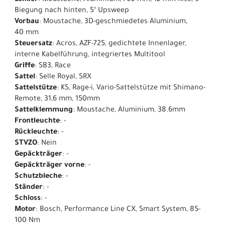
Lenker
: Moustache, Aluminium, 760 mm, 12 mm Rise, 9°
Biegung nach hinten, 5° Upsweep
Vorbau
: Moustache, 3D-geschmiedetes Aluminium,
40 mm
Steuersatz
: Acros, AZF-725, gedichtete Innenlager,
interne Kabelführung, integriertes Multitool
Griffe
: SB3, Race
Sattel
: Selle Royal, SRX
Sattelstütze
: KS, Rage-i, Vario-Sattelstütze mit Shimano-
Remote, 31,6 mm, 150mm
Sattelklemmung
: Moustache, Aluminium, 38.6mm
Frontleuchte
: -
Rückleuchte
: -
STVZO
: Nein
Gepäckträger
: -
Gepäckträger vorne
: -
Schutzbleche
: -
Ständer
: -
Schloss
: -
Motor
: Bosch, Performance Line CX, Smart System, 85-
100 Nm