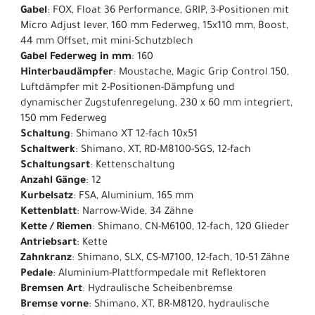
Gabel
: FOX, Float 36 Performance, GRIP, 3-Positionen mit
Micro Adjust lever, 160 mm Federweg, 15x110 mm, Boost,
44 mm Offset, mit mini-Schutzblech
Gabel Federweg in mm
: 160
Hinterbaudämpfer
: Moustache, Magic Grip Control 150,
Luftdämpfer mit 2-Positionen-Dämpfung und
dynamischer Zugstufenregelung, 230 x 60 mm integriert,
150 mm Federweg
Schaltung
: Shimano XT 12-fach 10x51
Schaltwerk
: Shimano, XT, RD-M8100-SGS, 12-fach
Schaltungsart
: Kettenschaltung
Anzahl Gänge
: 12
Kurbelsatz
: FSA, Aluminium, 165 mm
Kettenblatt
: Narrow-Wide, 34 Zähne
Kette / Riemen
: Shimano, CN-M6100, 12-fach, 120 Glieder
Antriebsart
: Kette
Zahnkranz
: Shimano, SLX, CS-M7100, 12-fach, 10-51 Zähne
Pedale
: Aluminium-Plattformpedale mit Reflektoren
Bremsen Art
: Hydraulische Scheibenbremse
Bremse vorne
: Shimano, XT, BR-M8120, hydraulische