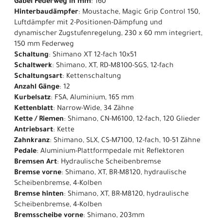
Gabel Federweg in mm
: 160
Hinterbaudämpfer
: Moustache, Magic Grip Control 150,
Luftdämpfer mit 2-Positionen-Dämpfung und
dynamischer Zugstufenregelung, 230 x 60 mm integriert,
150 mm Federweg
Schaltung
: Shimano XT 12-fach 10x51
Schaltwerk
: Shimano, XT, RD-M8100-SGS, 12-fach
Schaltungsart
: Kettenschaltung
Anzahl Gänge
: 12
Kurbelsatz
: FSA, Aluminium, 165 mm
Kettenblatt
: Narrow-Wide, 34 Zähne
Kette / Riemen
: Shimano, CN-M6100, 12-fach, 120 Glieder
Antriebsart
: Kette
Zahnkranz
: Shimano, SLX, CS-M7100, 12-fach, 10-51 Zähne
Pedale
: Aluminium-Plattformpedale mit Reflektoren
Bremsen Art
: Hydraulische Scheibenbremse
Bremse vorne
: Shimano, XT, BR-M8120, hydraulische
Scheibenbremse, 4-Kolben
Bremse hinten
: Shimano, XT, BR-M8120, hydraulische
Scheibenbremse, 4-Kolben
Bremsscheibe vorne
: Shimano, 203mm