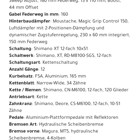
Sweep Adjust, 160 mm Federweg, 15 x 110 mm, Boost,
44 mm Offset
Gabel Federweg in mm
: 160
Hinterbaudämpfer
: Moustache, Magic Grip Control 150,
Luftdämpfer mit 2-Positionen-Dämpfung und
dynamischer Zugstufenregelung, 230 x 60 mm integriert,
150 mm Federweg
Schaltung
: Shimano XT 12-fach 10x51
Schaltwerk
: Shimano, XT, RD-M8100-SGS, 12-fach
Schaltungsart
: Kettenschaltung
Anzahl Gänge
: 12
Kurbelsatz
: FSA, Aluminium, 165 mm
Kettenblatt
: Narrow-Wide, 34 Zähne
Kette / Riemen
: Shimano, CN-M6100, 12-fach, 120 Glieder
Antriebsart
: Kette
Zahnkranz
: Shimano, Deore, CS-M6100, 12-fach, 10-51
Zähne
Pedale
: Aluminium-Plattformpedale mit Reflektoren
Bremsen Art
: Hydraulische Scheibenbremse
Bremse vorne
: Magura, MT5, hydraulische
Scheibenbremse, 4-Kolben