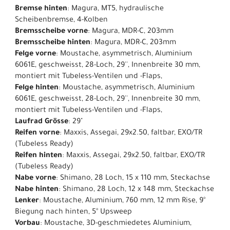
Bremse hinten
: Magura, MT5, hydraulische
Scheibenbremse, 4-Kolben
Bremsscheibe vorne
: Magura, MDR-C, 203mm
Bremsscheibe hinten
: Magura, MDR-C, 203mm
Felge vorne
: Moustache, asymmetrisch, Aluminium
6061E, geschweisst, 28-Loch, 29'', Innenbreite 30 mm,
montiert mit Tubeless-Ventilen und -Flaps,
Felge hinten
: Moustache, asymmetrisch, Aluminium
6061E, geschweisst, 28-Loch, 29'', Innenbreite 30 mm,
montiert mit Tubeless-Ventilen und -Flaps,
Laufrad Grösse
: 29"
Reifen vorne
: Maxxis, Assegai, 29x2.50, faltbar, EXO/TR
(Tubeless Ready)
Reifen hinten
: Maxxis, Assegai, 29x2.50, faltbar, EXO/TR
(Tubeless Ready)
Nabe vorne
: Shimano, 28 Loch, 15 x 110 mm, Steckachse
Nabe hinten
: Shimano, 28 Loch, 12 x 148 mm, Steckachse
Lenker
: Moustache, Aluminium, 760 mm, 12 mm Rise, 9°
Biegung nach hinten, 5° Upsweep
Vorbau
: Moustache, 3D-geschmiedetes Aluminium,