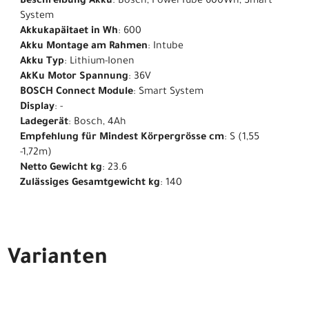
Beschreibung Akku
: Bosch, PowerTube 600Wh, Smart
System
Akkukapäitaet in Wh
: 600
Akku Montage am Rahmen
: Intube
Akku Typ
: Lithium-Ionen
AkKu Motor Spannung
: 36V
BOSCH Connect Module
: Smart System
Display
: -
Ladegerät
: Bosch, 4Ah
Empfehlung für Mindest Körpergrösse cm
: S (1,55
-1,72m)
Netto Gewicht kg
: 23.6
Zulässiges Gesamtgewicht kg
: 140
Varianten