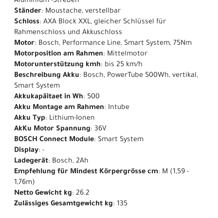
Aluminium -Streben
Ständer
: Moustache, verstellbar
Schloss
: AXA Block XXL, gleicher Schlüssel für
Rahmenschloss und Akkuschloss
Motor
: Bosch, Performance Line, Smart System, 75Nm
Motorposition am Rahmen
: Mittelmotor
Motorunterstützung kmh
: bis 25 km/h
Beschreibung Akku
: Bosch, PowerTube 500Wh, vertikal,
Smart System
Akkukapäitaet in Wh
: 500
Akku Montage am Rahmen
: Intube
Akku Typ
: Lithium-Ionen
AkKu Motor Spannung
: 36V
BOSCH Connect Module
: Smart System
Display
: -
Ladegerät
: Bosch, 2Ah
Empfehlung für Mindest Körpergrösse cm
: M (1,59 -
1,76m)
Netto Gewicht kg
: 26.2
Zulässiges Gesamtgewicht kg
: 135