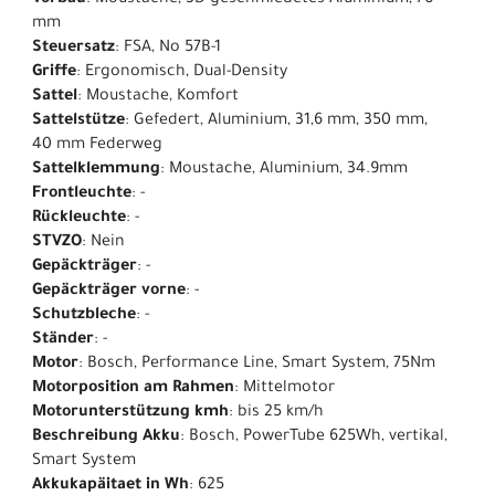
Vorbau
: Moustache, 3D-geschmiedetes Aluminium, 70
mm
Steuersatz
: FSA, No 57B-1
Griffe
: Ergonomisch, Dual-Density
Sattel
: Moustache, Komfort
Sattelstütze
: Gefedert, Aluminium, 31,6 mm, 350 mm,
40 mm Federweg
Sattelklemmung
: Moustache, Aluminium, 34.9mm
Frontleuchte
: -
Rückleuchte
: -
STVZO
: Nein
Gepäckträger
: -
Gepäckträger vorne
: -
Schutzbleche
: -
Ständer
: -
Motor
: Bosch, Performance Line, Smart System, 75Nm
Motorposition am Rahmen
: Mittelmotor
Motorunterstützung kmh
: bis 25 km/h
Beschreibung Akku
: Bosch, PowerTube 625Wh, vertikal,
Smart System
Akkukapäitaet in Wh
: 625