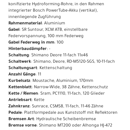
konifizierte Hydroforming-Rohre, in den Rahmen
integrierter Bosch PowerTube-Akku (vertikal),
innenliegende Zugführung
Rahmenmaterial
: Aluminium
Gabel
: SR Suntour, XCM ATB, einstellbare
Federvorspannung, 100 mm Federweg
Gabel Federweg in mm
: 100
Hinterbaudämpfer
: -
Schaltung
: Shimano Deore 11-fach 11x46
Schaltwerk
: Shimano, Deore, RD-M5120-SGS, 10-11-fach
Schaltungsart
: Kettenschaltung
Anzahl Gänge
: 11
Kurbelsatz
: Moustache, Aluminium, 170mm
Kettenblatt
: Narrow-Wide, 38 Zähne, Kettenschutz
Kette / Riemen
: Sram, PC1110, 11-fach, 120 Glieder
Antriebsart
: Kette
Zahnkranz
: Sunrace, CSMS8, 11-fach, 11-46 Zähne
Pedale
: Plattformpedale aus Kunststoff mit Reflektoren
Bremsen Art
: Hydraulische Scheibenbremse
Bremse vorne
: Shimano MT200 oder Alhonga HJ-472