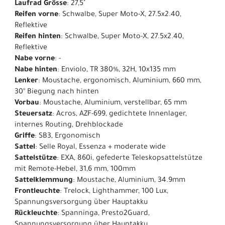
Laufrad Grösse
: 27,5"
Reifen vorne
: Schwalbe, Super Moto-X, 27.5x2.40,
Reflektive
Reifen hinten
: Schwalbe, Super Moto-X, 27.5x2.40,
Reflektive
Nabe vorne
: -
Nabe hinten
: Enviolo, TR 380%, 32H, 10x135 mm
Lenker
: Moustache, ergonomisch, Aluminium, 660 mm,
30° Biegung nach hinten
Vorbau
: Moustache, Aluminium, verstellbar, 65 mm
Steuersatz
: Acros, AZF-699, gedichtete Innenlager,
internes Routing, Drehblockade
Griffe
: SB3, Ergonomisch
Sattel
: Selle Royal, Essenza + moderate wide
Sattelstütze
: EXA, 860i, gefederte Teleskopsattelstütze
mit Remote-Hebel, 31,6 mm, 100mm
Sattelklemmung
: Moustache, Aluminium, 34.9mm
Frontleuchte
: Trelock, Lighthammer, 100 Lux,
Spannungsversorgung über Hauptakku
Rückleuchte
: Spanninga, Presto2Guard,