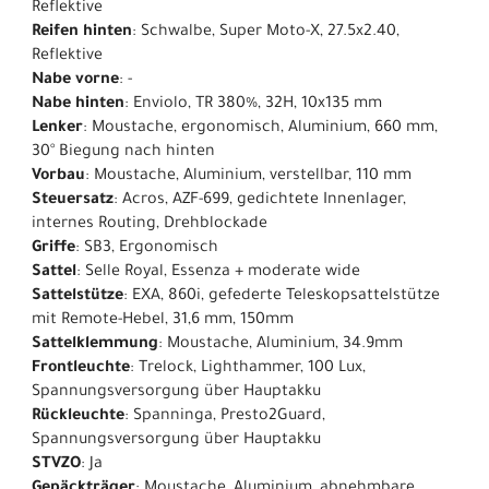
Reflektive
Reifen hinten
: Schwalbe, Super Moto-X, 27.5x2.40,
Reflektive
Nabe vorne
: -
Nabe hinten
: Enviolo, TR 380%, 32H, 10x135 mm
Lenker
: Moustache, ergonomisch, Aluminium, 660 mm,
30° Biegung nach hinten
Vorbau
: Moustache, Aluminium, verstellbar, 110 mm
Steuersatz
: Acros, AZF-699, gedichtete Innenlager,
internes Routing, Drehblockade
Griffe
: SB3, Ergonomisch
Sattel
: Selle Royal, Essenza + moderate wide
Sattelstütze
: EXA, 860i, gefederte Teleskopsattelstütze
mit Remote-Hebel, 31,6 mm, 150mm
Sattelklemmung
: Moustache, Aluminium, 34.9mm
Frontleuchte
: Trelock, Lighthammer, 100 Lux,
Spannungsversorgung über Hauptakku
Rückleuchte
: Spanninga, Presto2Guard,
Spannungsversorgung über Hauptakku
STVZO
: Ja