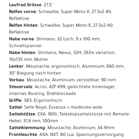
Laufrad Grösse
: 27,5"
Reifen vorne
: Schwalbe, Super Moto-X, 27.5x2.40,
Reflektive
Reifen hinten
: Schwalbe, Super Moto-X, 27.5x2.40,
Reflektive
Nabe vorne
: Shimano, 32 Loch, 9 x 100 mm,
Schnellspanner
Nabe hinten
: Shimano, Nexus, 32H, 263% variation,
10x135 mm, Mutter
Lenker
: Moustache, ergonomisch, Aluminium, 660 mm,
30° Biegung nach hinten
Vorbau
: Moustache, Aluminium, verstellbar, 90 mm
Steuersatz
: Acros, AZF-699, gedichtete Innenlager,
internes Routing, Drehblockade
Griffe
: SB3, Ergonomisch
Sattel
: Selle Royal, Essenza + moderate wide
Sattelstütze
: EXA, 900i, Teleskopsattelstütze mit Remote-
Hebel, 31,6 mm, 100mm
Sattelklemmung
: Moustache, Aluminium, 34.9mm
Frontleuchte
: AXA, NXT, 80 Lux, Spannungsversorgung