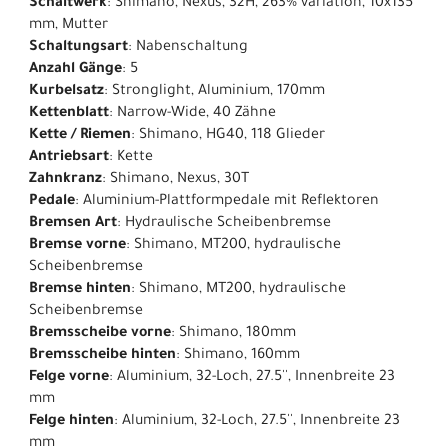
Schaltwerk
: Shimano, Nexus, 32H, 263% variation, 10x135
mm, Mutter
Schaltungsart
: Nabenschaltung
Anzahl Gänge
: 5
Kurbelsatz
: Stronglight, Aluminium, 170mm
Kettenblatt
: Narrow-Wide, 40 Zähne
Kette / Riemen
: Shimano, HG40, 118 Glieder
Antriebsart
: Kette
Zahnkranz
: Shimano, Nexus, 30T
Pedale
: Aluminium-Plattformpedale mit Reflektoren
Bremsen Art
: Hydraulische Scheibenbremse
Bremse vorne
: Shimano, MT200, hydraulische
Scheibenbremse
Bremse hinten
: Shimano, MT200, hydraulische
Scheibenbremse
Bremsscheibe vorne
: Shimano, 180mm
Bremsscheibe hinten
: Shimano, 160mm
Felge vorne
: Aluminium, 32-Loch, 27.5'', Innenbreite 23
mm
Felge hinten
: Aluminium, 32-Loch, 27.5'', Innenbreite 23
mm