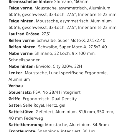
Bremsscheibe hinten
: Shimano, 160mm
Felge vorne
: Moustache, asymmetrisch, Aluminium
6061E, geschweisst, 32-Loch, 27.5'', Innenbreite 23 mm
Felge hinten
: Moustache, asymmetrisch, Aluminium
6061E, geschweisst, 32-Loch, 27.5'', Innenbreite 23 mm
Laufrad Grösse
: 27,5"
Reifen vorne
: Schwalbe, Super Moto-X, 27.5x2.40
Reifen hinten
: Schwalbe, Super Moto-X, 27.5x2.40
Nabe vorne
: Shimano, 32 Loch, 9 x 100 mm,
Schnellspanner
Nabe hinten
: Enviolo, City 320%, 32H
Lenker
: Moustache, Lundi-spezifische Ergonomie,
Aluminium
Vorbau
: -
Steuersatz
: FSA, No 28/41 integriert
Griffe
: Ergonomisch, Dual-Density
Sattel
: Selle Royal, Hertz, gel
Sattelstütze
: Gefedert, Aluminium, 31,6 mm, 350 mm,
40 mm Federweg
Sattelklemmung
: Moustache, Aluminium, 34.9mm