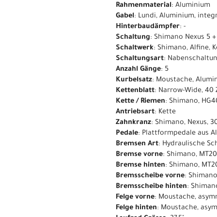
Rahmenmaterial
: Aluminium
Gabel
: Lundi, Aluminium, inte
Hinterbaudämpfer
: -
Schaltung
: Shimano Nexus 5 +
Schaltwerk
: Shimano, Alfine,
Schaltungsart
: Nabenschaltu
Anzahl Gänge
: 5
Kurbelsatz
: Moustache, Alum
Kettenblatt
: Narrow-Wide, 40
Kette / Riemen
: Shimano, HG40
Antriebsart
: Kette
Zahnkranz
: Shimano, Nexus, 3
Pedale
: Plattformpedale aus A
Bremsen Art
: Hydraulische S
Bremse vorne
: Shimano, MT20
Bremse hinten
: Shimano, MT2
Bremsscheibe vorne
: Shiman
Bremsscheibe hinten
: Shiman
Felge vorne
: Moustache, asymm
Felge hinten
: Moustache, asym