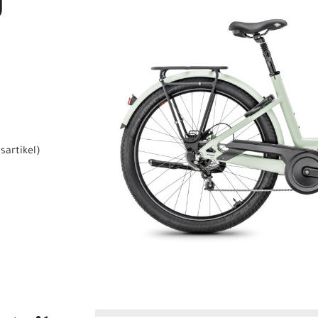
U
sartikel
)