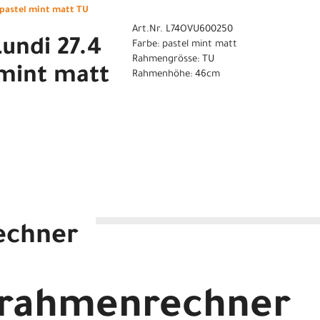
 pastel mint matt TU
Art.Nr. L74OVU600250
undi 27.4
Farbe: pastel mint matt
Rahmengrösse: TU
 mint matt
Rahmenhöhe: 46cm
echner
 pastel mint matt TU
drahmenrechner