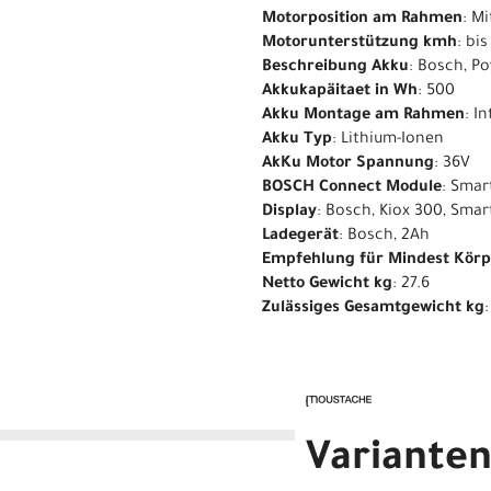
Motorposition am Rahmen
: M
Motorunterstützung kmh
: bi
Beschreibung Akku
: Bosch, P
Akkukapäitaet in Wh
: 500
Akku Montage am Rahmen
: I
Akku Typ
: Lithium-Ionen
AkKu Motor Spannung
: 36V
BOSCH Connect Module
: Smar
Display
: Bosch, Kiox 300, Sma
Ladegerät
: Bosch, 2Ah
Empfehlung für Mindest Kör
Netto Gewicht kg
: 27.6
Zulässiges Gesamtgewicht kg
Variante