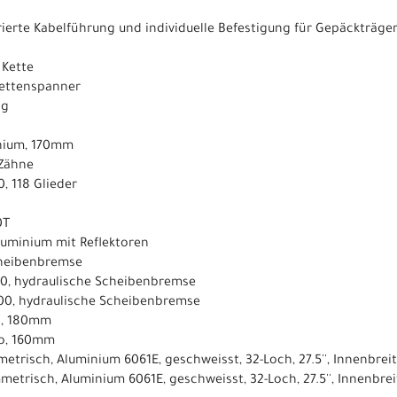
grierte Kabelführung und individuelle Befestigung für Gepäckträge
 Kette
 Kettenspanner
ng
inium, 170mm
 Zähne
, 118 Glieder
0T
luminium mit Reflektoren
cheibenbremse
0, hydraulische Scheibenbremse
00, hydraulische Scheibenbremse
o, 180mm
o, 160mm
etrisch, Aluminium 6061E, geschweisst, 32-Loch, 27.5'', Innenbre
metrisch, Aluminium 6061E, geschweisst, 32-Loch, 27.5'', Innenbr