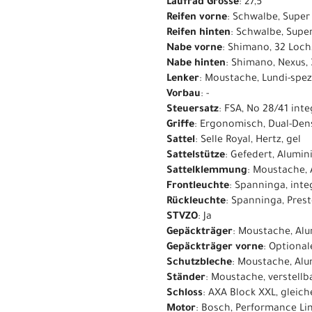
Laufrad Grösse
: 27,5"
Reifen vorne
: Schwalbe, Super
Reifen hinten
: Schwalbe, Supe
Nabe vorne
: Shimano, 32 Loch
Nabe hinten
: Shimano, Nexus,
Lenker
: Moustache, Lundi-spe
Vorbau
: -
Steuersatz
: FSA, No 28/41 inte
Griffe
: Ergonomisch, Dual-Den
Sattel
: Selle Royal, Hertz, gel
Sattelstütze
: Gefedert, Alumi
Sattelklemmung
: Moustache,
Frontleuchte
: Spanninga, int
Rückleuchte
: Spanninga, Pre
STVZO
: Ja
Gepäckträger
: Moustache, Al
Gepäckträger vorne
: Optiona
Schutzbleche
: Moustache, Al
Ständer
: Moustache, verstellb
Schloss
: AXA Block XXL, gleic
Motor
: Bosch, Performance Li