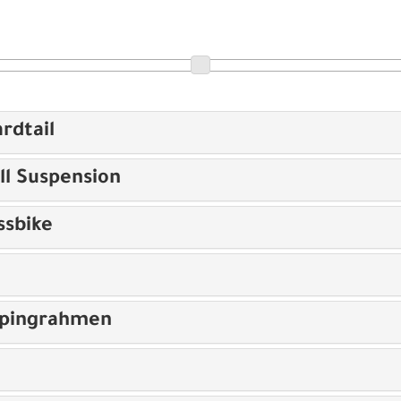
rdtail
ll Suspension
ssbike
opingrahmen