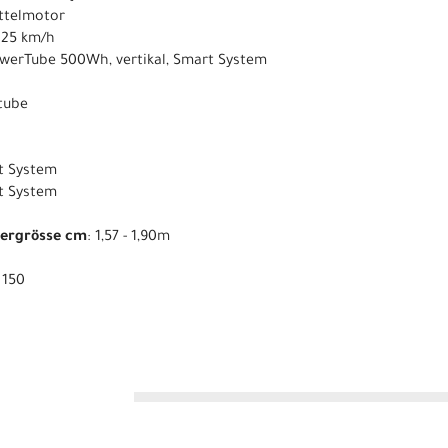
ittelmotor
s 25 km/h
owerTube 500Wh, vertikal, Smart System
ntube
t System
rt System
pergrösse cm
: 1,57 - 1,90m
: 150
n