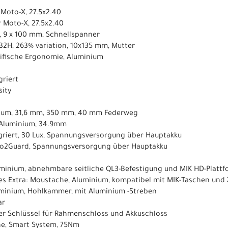
 Moto-X, 27.5x2.40
r Moto-X, 27.5x2.40
, 9 x 100 mm, Schnellspanner
 32H, 263% variation, 10x135 mm, Mutter
zifische Ergonomie, Aluminium
griert
sity
nium, 31,6 mm, 350 mm, 40 mm Federweg
 Aluminium, 34.9mm
egriert, 30 Lux, Spannungsversorgung über Hauptakku
sto2Guard, Spannungsversorgung über Hauptakku
uminium, abnehmbare seitliche QL3-Befestigung und MIK HD-Platt
les Extra: Moustache, Aluminium, kompatibel mit MIK-Taschen und
uminium, Hohlkammer, mit Aluminium -Streben
ar
her Schlüssel für Rahmenschloss und Akkuschloss
ne, Smart System, 75Nm