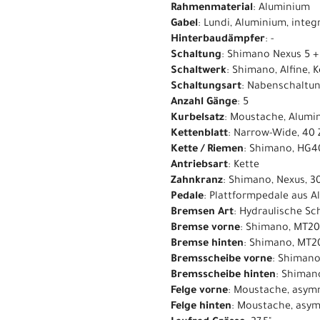
Rahmenmaterial
: Aluminium
Gabel
: Lundi, Aluminium, inte
Hinterbaudämpfer
: -
Schaltung
: Shimano Nexus 5 +
Schaltwerk
: Shimano, Alfine,
Schaltungsart
: Nabenschaltu
Anzahl Gänge
: 5
Kurbelsatz
: Moustache, Alum
Kettenblatt
: Narrow-Wide, 40
Kette / Riemen
: Shimano, HG40
Antriebsart
: Kette
Zahnkranz
: Shimano, Nexus, 3
Pedale
: Plattformpedale aus A
Bremsen Art
: Hydraulische S
Bremse vorne
: Shimano, MT20
Bremse hinten
: Shimano, MT2
Bremsscheibe vorne
: Shiman
Bremsscheibe hinten
: Shiman
Felge vorne
: Moustache, asymm
Felge hinten
: Moustache, asym