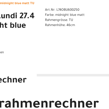
 midnight blue matt TU
Art.Nr. L74OBU600250
undi 27.4
Farbe: midnight blue matt
Rahmengrösse: TU
ht blue
Rahmenhöhe: 46cm
gen
echner
 midnight blue matt TU
drahmenrechner