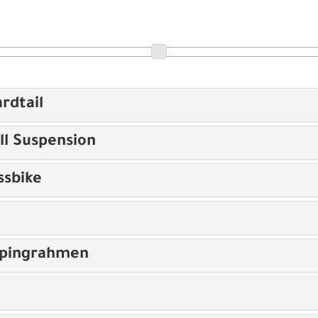
rdtail
ll Suspension
ssbike
opingrahmen