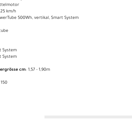
ittelmotor
s 25 km/h
owerTube 500Wh, vertikal, Smart System
ntube
t System
rt System
pergrösse cm
: 1,57 - 1,90m
: 150
n