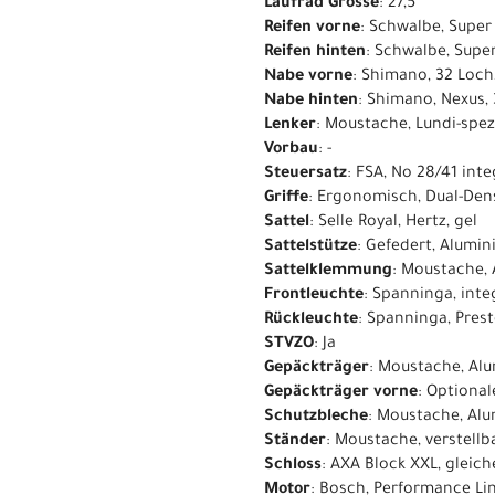
Laufrad Grösse
: 27,5"
Reifen vorne
: Schwalbe, Super
Reifen hinten
: Schwalbe, Supe
Nabe vorne
: Shimano, 32 Loch
Nabe hinten
: Shimano, Nexus,
Lenker
: Moustache, Lundi-spe
Vorbau
: -
Steuersatz
: FSA, No 28/41 inte
Griffe
: Ergonomisch, Dual-Den
Sattel
: Selle Royal, Hertz, gel
Sattelstütze
: Gefedert, Alumi
Sattelklemmung
: Moustache,
Frontleuchte
: Spanninga, int
Rückleuchte
: Spanninga, Pre
STVZO
: Ja
Gepäckträger
: Moustache, Al
Gepäckträger vorne
: Optiona
Schutzbleche
: Moustache, Al
Ständer
: Moustache, verstellb
Schloss
: AXA Block XXL, gleic
Motor
: Bosch, Performance Li