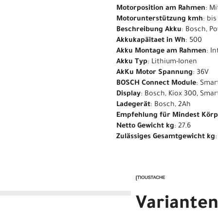
Motorposition am Rahmen
: M
Motorunterstützung kmh
: bi
Beschreibung Akku
: Bosch, P
Akkukapäitaet in Wh
: 500
Akku Montage am Rahmen
: I
Akku Typ
: Lithium-Ionen
AkKu Motor Spannung
: 36V
BOSCH Connect Module
: Smar
Display
: Bosch, Kiox 300, Sma
Ladegerät
: Bosch, 2Ah
Empfehlung für Mindest Kör
Netto Gewicht kg
: 27.6
Zulässiges Gesamtgewicht kg
Variante