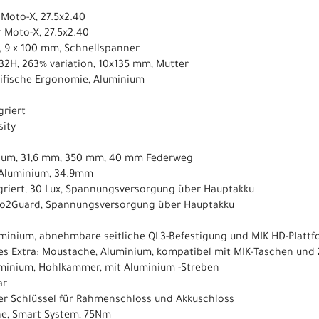
 Moto-X, 27.5x2.40
r Moto-X, 27.5x2.40
, 9 x 100 mm, Schnellspanner
 32H, 263% variation, 10x135 mm, Mutter
zifische Ergonomie, Aluminium
griert
sity
nium, 31,6 mm, 350 mm, 40 mm Federweg
 Aluminium, 34.9mm
egriert, 30 Lux, Spannungsversorgung über Hauptakku
sto2Guard, Spannungsversorgung über Hauptakku
uminium, abnehmbare seitliche QL3-Befestigung und MIK HD-Platt
les Extra: Moustache, Aluminium, kompatibel mit MIK-Taschen und
uminium, Hohlkammer, mit Aluminium -Streben
ar
her Schlüssel für Rahmenschloss und Akkuschloss
ne, Smart System, 75Nm