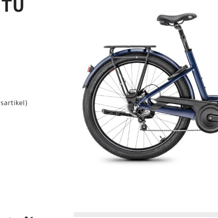
 TU
sartikel
)