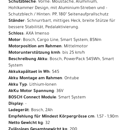
Schutzbleche
: Vorne: Moustache, Aluminium,
Hohlkammer Design, mit Aluminium-Streben und -
Schutzblech / Hinten: PP, 180° Seitenaufprallschutz
Ständer
: Schnurrbart, mittiges Heck, breite Stütze für
bessere Stabilität, Pedalaktivierung.
Schloss
: AXA Imenso
Motor
: Bosch, Cargo Line, Smart System, 85Nm
Motorposition am Rahmen
: Mittelmotor
Motorunterstützung kmh
: bis 25 km/h
Beschreibung Akku
: Bosch, PowerPack 545Wh, Smart
System
Akkukapäitaet in Wh
: 545
Akku Montage am Rahmen
: Ontube
Akku Typ
: Lithium-Ionen
AkKu Motor Spannung
: 36V
BOSCH Connect Module
: Smart System
Display
: -
Ladegerät
: Bosch, 2Ah
Empfehlung für Mindest Körpergrösse cm
: 1,57 - 1,90m
Netto Gewicht kg
: 32
Zulässiges Gesamtgewicht kg
: 200