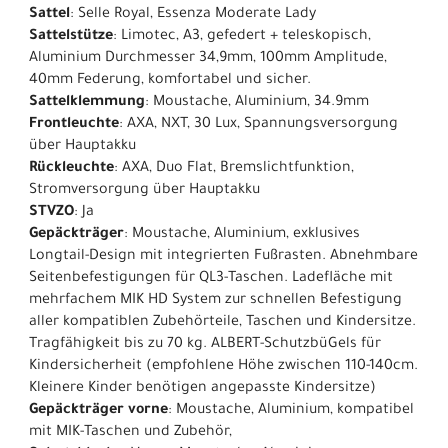
Sattel
: Selle Royal, Essenza Moderate Lady
Sattelstütze
: Limotec, A3, gefedert + teleskopisch,
Aluminium Durchmesser 34,9mm, 100mm Amplitude,
40mm Federung, komfortabel und sicher.
Sattelklemmung
: Moustache, Aluminium, 34.9mm
Frontleuchte
: AXA, NXT, 30 Lux, Spannungsversorgung
über Hauptakku
Rückleuchte
: AXA, Duo Flat, Bremslichtfunktion,
Stromversorgung über Hauptakku
STVZO
: Ja
Gepäckträger
: Moustache, Aluminium, exklusives
Longtail-Design mit integrierten Fußrasten. Abnehmbare
Seitenbefestigungen für QL3-Taschen. Ladefläche mit
mehrfachem MIK HD System zur schnellen Befestigung
aller kompatiblen Zubehörteile, Taschen und Kindersitze.
Tragfähigkeit bis zu 70 kg. ALBERT-SchutzbüGels für
Kindersicherheit (empfohlene Höhe zwischen 110-140cm.
Kleinere Kinder benötigen angepasste Kindersitze)
Gepäckträger vorne
: Moustache, Aluminium, kompatibel
mit MIK-Taschen und Zubehör,