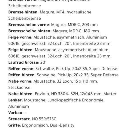
Bremse vorne
: Magura, MT4, hydraulische
Scheibenbremse
Bremse hinten
: Magura, MT4, hydraulische
Scheibenbremse
Bremsscheibe vorne
: Magura, MDR-C, 203 mm
Bremsscheibe hinten
: Magura, MDR-C, 180 mm
Felge vorne
: Moustache, asymmetrisch, Aluminium
6061E, geschweisst, 32-Loch, 20'', Innenbreite 23 mm
Felge hinten
: Moustache, asymmetrisch, Aluminium
6061E, geschweisst, 32-Loch, 20'', Innenbreite 23 mm
Laufrad Grösse
: 20"
Reifen vorne
: Schwalbe, Pick-Up, 20x2.35, Super Defense
Reifen hinten
: Schwalbe, Pick-Up, 20x2.35, Super Defense
Nabe vorne
: Moustache, 32 Loch, 15 x 110 mm,
Steckachse
Nabe hinten
: Enviolo, HD 380%, 32H, 12x148 mm, Mutter
Lenker
: Moustache, Lundi-spezifische Ergonomie,
Aluminium
Vorbau
: -
Steuersatz
: NO.55R/57SC
Griffe
: Ergonomisch, Dual-Density