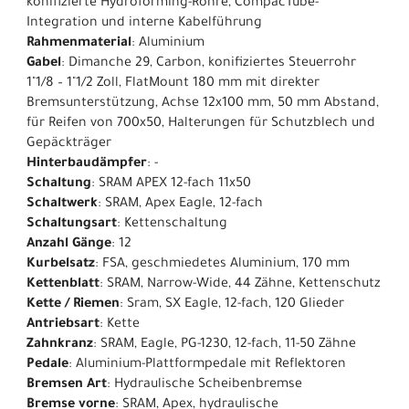
konifizierte Hydroforming-Rohre, CompacTube-
Integration und interne Kabelführung
Rahmenmaterial
: Aluminium
Gabel
: Dimanche 29, Carbon, konifiziertes Steuerrohr
1"1/8 – 1"1/2 Zoll, FlatMount 180 mm mit direkter
Bremsunterstützung, Achse 12x100 mm, 50 mm Abstand,
für Reifen von 700x50, Halterungen für Schutzblech und
Gepäckträger
Hinterbaudämpfer
: -
Schaltung
: SRAM APEX 12-fach 11x50
Schaltwerk
: SRAM, Apex Eagle, 12-fach
Schaltungsart
: Kettenschaltung
Anzahl Gänge
: 12
Kurbelsatz
: FSA, geschmiedetes Aluminium, 170 mm
Kettenblatt
: SRAM, Narrow-Wide, 44 Zähne, Kettenschutz
Kette / Riemen
: Sram, SX Eagle, 12-fach, 120 Glieder
Antriebsart
: Kette
Zahnkranz
: SRAM, Eagle, PG-1230, 12-fach, 11-50 Zähne
Pedale
: Aluminium-Plattformpedale mit Reflektoren
Bremsen Art
: Hydraulische Scheibenbremse
Bremse vorne
: SRAM, Apex, hydraulische