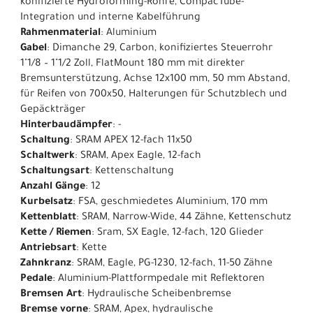
konifizierte Hydroforming-Rohre, CompacTube-
Integration und interne Kabelführung
Rahmenmaterial
: Aluminium
Gabel
: Dimanche 29, Carbon, konifiziertes Steuerrohr
1"1/8 – 1"1/2 Zoll, FlatMount 180 mm mit direkter
Bremsunterstützung, Achse 12x100 mm, 50 mm Abstand,
für Reifen von 700x50, Halterungen für Schutzblech und
Gepäckträger
Hinterbaudämpfer
: -
Schaltung
: SRAM APEX 12-fach 11x50
Schaltwerk
: SRAM, Apex Eagle, 12-fach
Schaltungsart
: Kettenschaltung
Anzahl Gänge
: 12
Kurbelsatz
: FSA, geschmiedetes Aluminium, 170 mm
Kettenblatt
: SRAM, Narrow-Wide, 44 Zähne, Kettenschutz
Kette / Riemen
: Sram, SX Eagle, 12-fach, 120 Glieder
Antriebsart
: Kette
Zahnkranz
: SRAM, Eagle, PG-1230, 12-fach, 11-50 Zähne
Pedale
: Aluminium-Plattformpedale mit Reflektoren
Bremsen Art
: Hydraulische Scheibenbremse
Bremse vorne
: SRAM, Apex, hydraulische