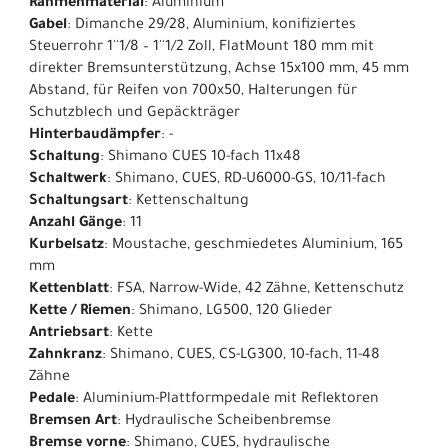
Rahmenmaterial
: Aluminium
Gabel
: Dimanche 29/28, Aluminium, konifiziertes
Steuerrohr 1''1/8 – 1''1/2 Zoll, FlatMount 180 mm mit
direkter Bremsunterstützung, Achse 15x100 mm, 45 mm
Abstand, für Reifen von 700x50, Halterungen für
Schutzblech und Gepäckträger
Hinterbaudämpfer
: -
Schaltung
: Shimano CUES 10-fach 11x48
Schaltwerk
: Shimano, CUES, RD-U6000-GS, 10/11-fach
Schaltungsart
: Kettenschaltung
Anzahl Gänge
: 11
Kurbelsatz
: Moustache, geschmiedetes Aluminium, 165
mm
Kettenblatt
: FSA, Narrow-Wide, 42 Zähne, Kettenschutz
Kette / Riemen
: Shimano, LG500, 120 Glieder
Antriebsart
: Kette
Zahnkranz
: Shimano, CUES, CS-LG300, 10-fach, 11-48
Zähne
Pedale
: Aluminium-Plattformpedale mit Reflektoren
Bremsen Art
: Hydraulische Scheibenbremse
Bremse vorne
: Shimano, CUES, hydraulische