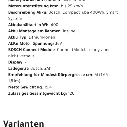
Motorposition am Rahmen
: Mittelmotor
Motorunterstützung kmh
: bis 25 km/h
Beschreibung Akku
: Bosch, CompactTube 400Wh, Smart
System
Akkukapäitaet in Wh
: 400
Akku Montage am Rahmen
: Intube
Akku Typ
: Lithium-Ionen
AkKu Motor Spannung
: 36V
BOSCH Connect Module
: ConnectModule-ready, aber
nicht verbaut
Display
: -
Ladegerät
: Bosch, 2Ah
Empfehlung für Mindest Körpergrösse cm
: M (1,66 -
1,81m)
Netto Gewicht kg
: 19.4
Zulässiges Gesamtgewicht kg
: 120
Varianten