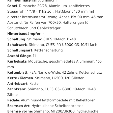
Rahmenmaterial
: Aluminium
Gabel
: Dimanche 29/28, Aluminium, konifiziertes
Steuerrohr 1''1/8 – 1''1/2 Zoll, FlatMount 180 mm mit
direkter Bremsunterstützung, Achse 15x100 mm, 45 mm
Abstand, für Reifen von 700x50, Halterungen für
Schutzblech und Gepäckträger
Hinterbaudämpfer
: -
Schaltung
: Shimano CUES 10-fach 11x48
Schaltwerk
: Shimano, CUES, RD-U6000-GS, 10/11-fach
Schaltungsart
: Kettenschaltung
Anzahl Gänge
: 11
Kurbelsatz
: Moustache, geschmiedetes Aluminium, 165
mm
Kettenblatt
: FSA, Narrow-Wide, 42 Zähne, Kettenschutz
Kette / Riemen
: Shimano, LG500, 120 Glieder
Antriebsart
: Kette
Zahnkranz
: Shimano, CUES, CS-LG300, 10-fach, 11-48
Zähne
Pedale
: Aluminium-Plattformpedale mit Reflektoren
Bremsen Art
: Hydraulische Scheibenbremse
Bremse vorne
: Shimano, MT200/UR300, hydraulische