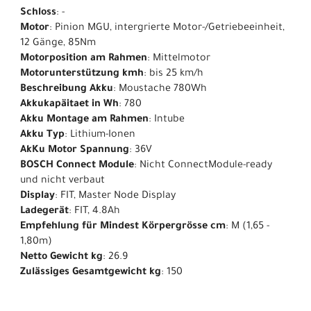
Schloss
: -
Motor
: Pinion MGU, intergrierte Motor-/Getriebeeinheit,
12 Gänge, 85Nm
Motorposition am Rahmen
: Mittelmotor
Motorunterstützung kmh
: bis 25 km/h
Beschreibung Akku
: Moustache 780Wh
Akkukapäitaet in Wh
: 780
Akku Montage am Rahmen
: Intube
Akku Typ
: Lithium-Ionen
AkKu Motor Spannung
: 36V
BOSCH Connect Module
: Nicht ConnectModule-ready
und nicht verbaut
Display
: FIT, Master Node Display
Ladegerät
: FIT, 4.8Ah
Empfehlung für Mindest Körpergrösse cm
: M (1,65 -
1,80m)
Netto Gewicht kg
: 26.9
Zulässiges Gesamtgewicht kg
: 150