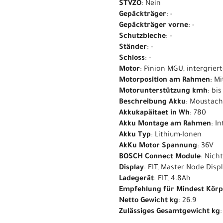
STVZO
: Nein
Gepäckträger
: -
Gepäckträger vorne
: -
Schutzbleche
: -
Ständer
: -
Schloss
: -
Motor
: Pinion MGU, intergrier
Motorposition am Rahmen
: M
Motorunterstützung kmh
: bi
Beschreibung Akku
: Moustac
Akkukapäitaet in Wh
: 780
Akku Montage am Rahmen
: I
Akku Typ
: Lithium-Ionen
AkKu Motor Spannung
: 36V
BOSCH Connect Module
: Nich
Display
: FIT, Master Node Disp
Ladegerät
: FIT, 4.8Ah
Empfehlung für Mindest Kör
Netto Gewicht kg
: 26.9
Zulässiges Gesamtgewicht kg