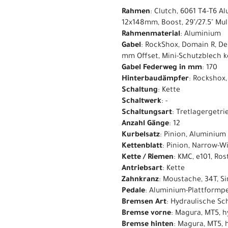
Rahmen
: Clutch, 6061 T4-T6 
12x148mm, Boost, 29"/27.5" Mul
Rahmenmaterial
: Aluminium
Gabel
: RockShox, Domain R, D
mm Offset, Mini-Schutzblech 
Gabel Federweg in mm
: 170
Hinterbaudämpfer
: Rockshox
Schaltung
: Kette
Schaltwerk
: -
Schaltungsart
: Tretlagergetri
Anzahl Gänge
: 12
Kurbelsatz
: Pinion, Aluminiu
Kettenblatt
: Pinion, Narrow-W
Kette / Riemen
: KMC, e101, Ro
Antriebsart
: Kette
Zahnkranz
: Moustache, 34T, Si
Pedale
: Aluminium-Plattformpe
Bremsen Art
: Hydraulische S
Bremse vorne
: Magura, MT5, 
Bremse hinten
: Magura, MT5,