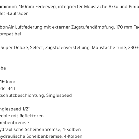
Aluminium, 160mm Federweg, integrierter Moustache Akku und Pini
let -Laufräder
ebonAir Luftfederung mit externer Zugstufendämpfung, 170 mm Fe
kompatibel
, Super Deluxe, Select, Zugstufenverstellung, Moustache tune, 2
ebe
m 160mm
ide, 34T
stschutzbeschichtung, Singlespeed
nglespeed 1/2"
dale mit Reflektoren
cheibenbremse
hydraulische Scheibenbremse, 4-Kolben
 hydraulische Scheibenbremse, 4-Kolben