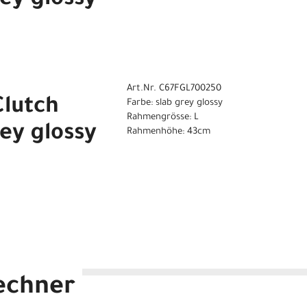
rey glossy
Art.Nr. C67FGL700250
lutch
Farbe: slab grey glossy
Rahmengrösse: L
rey glossy
Rahmenhöhe: 43cm
echner