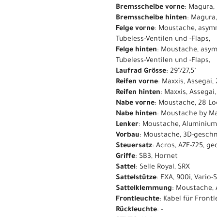
Bremsscheibe vorne
: Magura
Bremsscheibe hinten
: Magura
Felge vorne
: Moustache, asymm
Tubeless-Ventilen und -Flaps,
Felge hinten
: Moustache, asym
Tubeless-Ventilen und -Flaps,
Laufrad Grösse
: 29"/27,5"
Reifen vorne
: Maxxis, Assegai,
Reifen hinten
: Maxxis, Assegai
Nabe vorne
: Moustache, 28 Lo
Nabe hinten
: Moustache by Ma
Lenker
: Moustache, Aluminium
Vorbau
: Moustache, 3D-gesch
Steuersatz
: Acros, AZF-725, g
Griffe
: SB3, Hornet
Sattel
: Selle Royal, SRX
Sattelstütze
: EXA, 900i, Vario
Sattelklemmung
: Moustache,
Frontleuchte
: Kabel für Fron
Rückleuchte
: -