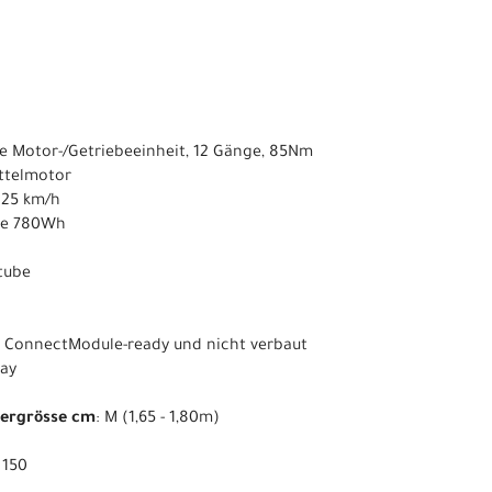
te Motor-/Getriebeeinheit, 12 Gänge, 85Nm
ittelmotor
s 25 km/h
he 780Wh
ntube
t ConnectModule-ready und nicht verbaut
lay
pergrösse cm
: M (1,65 - 1,80m)
: 150